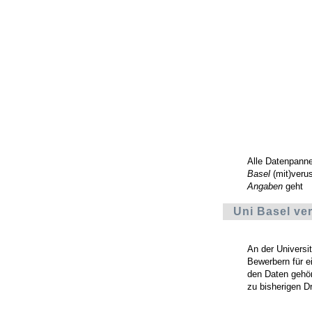
Alle Datenpann
Basel
(mit)veru
Angaben
geht
Uni Basel ve
An der Universi
Bewerbern für e
den Daten gehö
zu bisherigen Dr