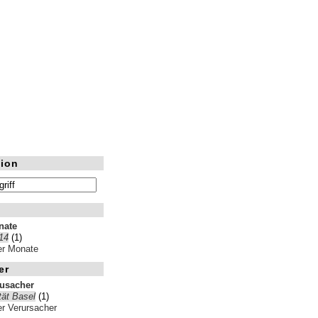
ion
nate
14
(1)
ler Monate
er
rusacher
tät Basel
(1)
ler Verursacher