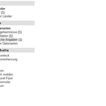
nder
(1)
ler Länder
n
tenarten
sgeheimnisse
(1)
ldaten
(1)
iche Angaben
(1)
ler Datenarten
halte
tenleck
tenerfassung
tom
ck melden
 und Flyer
formular
sum