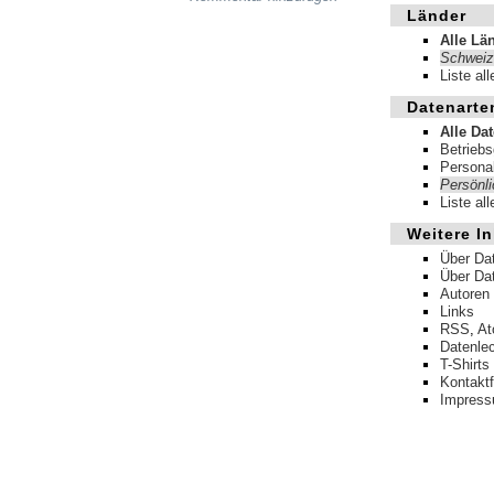
Länder
Alle Lä
Schweiz
Liste al
Datenarte
Alle Da
Betrieb
Persona
Persönl
Liste al
Weitere In
Über Da
Über Da
Autoren
Links
RSS
,
A
Datenle
T-Shirts
Kontakt
Impres