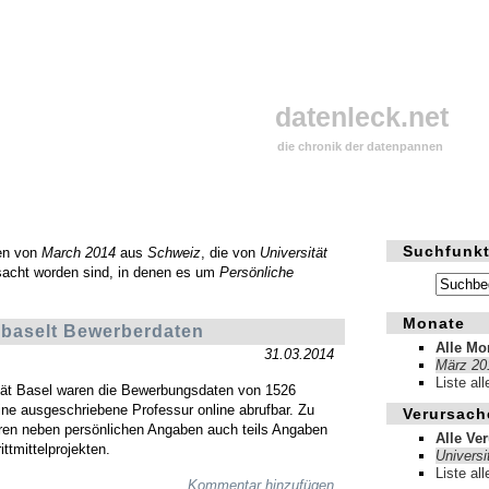
datenleck.net
die chronik der datenpannen
Suchfunkt
en von
March 2014
aus
Schweiz
, die von
Universität
sacht worden sind, in denen es um
Persönliche
Monate
rbaselt Bewerberdaten
Alle Mo
31.03.2014
März 20
Liste al
tät Basel waren die Bewerbungsdaten von 1526
ine ausgeschriebene Professur online abrufbar. Zu
Verursach
ren neben persönlichen Angaben auch teils Angaben
Alle Ve
ittmittelprojekten.
Universi
Liste al
Kommentar hinzufügen