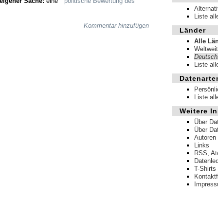
eigener Sache:
eine
politische Bewertung des
Alternat
Liste al
Kommentar hinzufügen
Länder
Alle Lä
Weltweit
Deutsch
Liste al
Datenarte
Persönl
Liste al
Weitere In
Über Da
Über Da
Autoren
Links
RSS
,
A
Datenle
T-Shirts
Kontakt
Impres