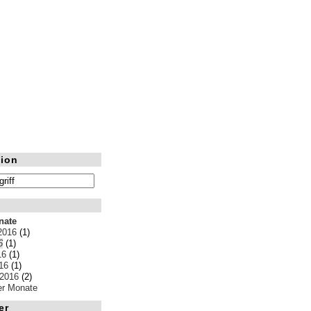
ion
nate
2016
(1)
6
(1)
16
(1)
16
(1)
 2016
(2)
ler Monate
er