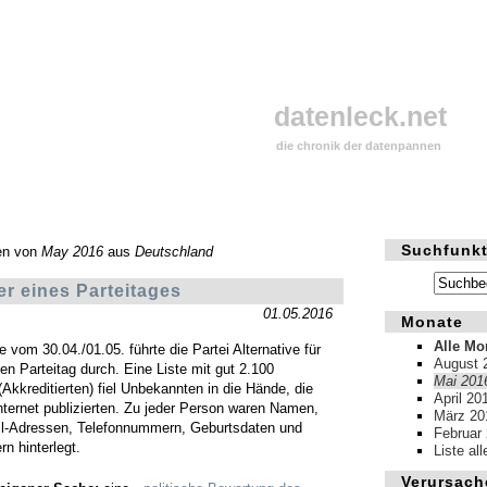
datenleck.net
die chronik der datenpannen
Suchfunkt
en von
May 2016
aus
Deutschland
er eines Parteitages
01.05.2016
Monate
Alle Mo
om 30.04./01.05. führte die Partei Alternative für
August 
en Parteitag durch. Eine Liste mit gut 2.100
Mai 201
Akkreditierten) fiel Unbekannten in die Hände, die
April 20
nternet publizierten. Zu jeder Person waren Namen,
März 20
il-Adressen, Telefonnummern, Geburtsdaten und
Februar
n hinterlegt.
Liste al
Verursach