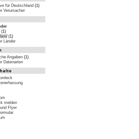
ive für Deutschland
(1)
ler Verursacher
nder
(1)
land
(1)
ler Länder
n
iche Angaben
(1)
ler Datenarten
halte
tenleck
tenerfassung
tom
ck melden
 und Flyer
formular
sum