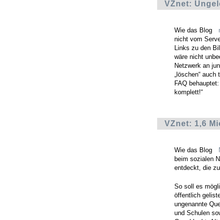
VZnet: Ungel
Wie das Blog
nicht vom Serve
Links zu den Bil
wäre nicht unbed
Netzwerk an jun
„löschen“ auch t
FAQ behauptet: 
komplett!“
VZnet: 1,6 Mi
Wie das Blog
beim sozialen N
entdeckt, die z
So soll es mögli
öffentlich gelis
ungenannte Quel
und Schulen sow