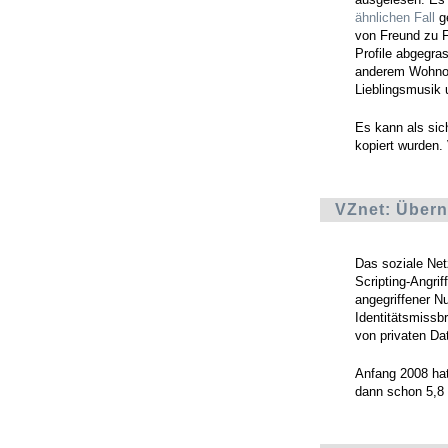
ähnlichen Fall
ge
von Freund zu F
Profile abgegra
anderem Wohnor
Lieblingsmusik u
Es kann als si
kopiert wurden.
VZnet: Übern
Das soziale Net
Scripting-Angrif
angegriffener N
Identitätsmissb
von privaten Da
Anfang 2008 hat
dann schon 5,8 