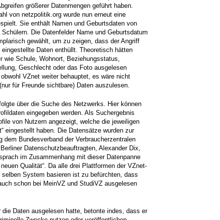
bgreifen größerer Datenmengen geführt haben.
l von netzpolitik.org wurde nun erneut eine
pielt. Sie enthält Namen und Geburtsdaten von
r Schülern. Die Datenfelder Name und Geburtsdatum
plarisch gewählt, um zu zeigen, dass der Angriff
“ eingestellte Daten enthüllt. Theoretisch hätten
r wie Schule, Wohnort, Beziehungsstatus,
tellung, Geschlecht oder das Foto ausgelesen
obwohl VZnet weiter behauptet, es wäre nicht
 (nur für Freunde sichtbare) Daten auszulesen.
folgte über die Suche des Netzwerks. Hier können
ofildaten eingegeben werden. Als Suchergebnis
file von Nutzern angezeigt, welche die jeweiligen
t“ eingestellt haben. Die Datensätze wurden zur
g dem Bundesverband der Verbraucherzentralen
Berliner Datenschutzbeauftragten, Alexander Dix,
 sprach im Zusammenhang mit dieser Datenpanne
g neuen Qualität“. Da alle drei Plattformen der VZnet-
selben System basieren ist zu befürchten, dass
 auch schon bei MeinVZ und StudiVZ ausgelesen
r die Daten ausgelesen hatte, betonte indes, dass er
kriminelle Zwecke nutzen oder veröffentlichen