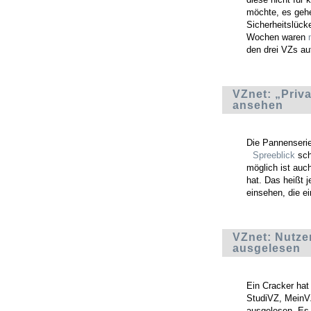
möchte, es gehe
Sicherheitslück
Wochen waren
den drei VZs au
VZnet: „Priv
ansehen
Die Pannenserie
Spreeblick
sch
möglich ist auc
hat. Das heißt 
einsehen, die ei
VZnet: Nutzer
ausgelesen
Ein Cracker hat
StudiVZ, MeinVZ
ausgelesen. Es 