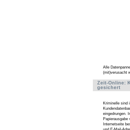
Alle Datenpann
(mit)verusacht 
Zeit-Online:
gesichert
Kriminelle sind 
Kundendatenba
eingedrungen. I
Papierausgabe v
Internetseite b
und E-Mail-Adre