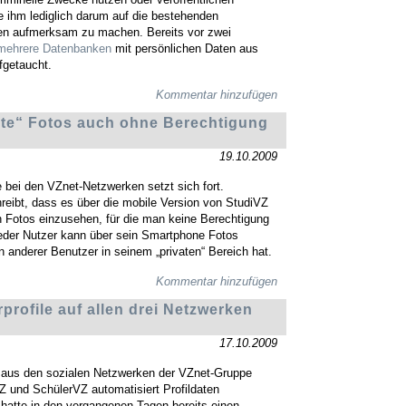
 ihm lediglich darum auf die bestehenden
en aufmerksam zu machen. Bereits vor zwei
mehrere
Datenbanken
mit persönlichen Daten aus
fgetaucht.
Kommentar hinzufügen
ate“ Fotos auch ohne Berechtigung
19.10.2009
 bei den VZnet-Netzwerken setzt sich fort.
reibt, dass es über die mobile Version von StudiVZ
h Fotos einzusehen, für die man keine Berechtigung
jeder Nutzer kann über sein Smartphone Fotos
n anderer Benutzer in seinem „privaten“ Bereich hat.
Kommentar hinzufügen
profile auf allen drei Netzwerken
17.10.2009
 aus den sozialen Netzwerken der VZnet-Gruppe
 und SchülerVZ automatisiert Profildaten
hatte in den vergangenen Tagen bereits einen