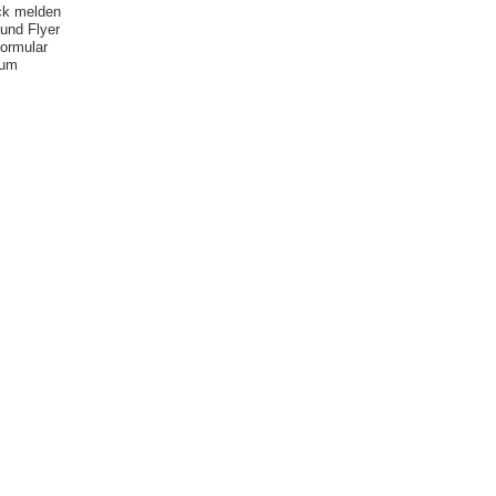
ck melden
 und Flyer
formular
sum