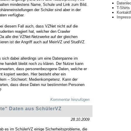
Datenle
alten mindestens Name, Schule und Link zum Bild.
T-Shirts
phäreneinstellungen der Schüler sind aber in der
Kontakt
aten verfügbar.
Impres
bei diesem Fall auch, dass VZNet nicht auf die
udenten reagiert hat, welcher den Crawler
Da alle drei VZNet-Netzwerke auf der gleichen
ieren ist der Angriff auch auf MeinVZ und StudiVZ
s sich dabei allerdings um eine Datenpanne im
ne handelt bleibt noch zu klären. Der Nutzer kann
t erwarten, dass personenbezogene Daten, welche er
cht kopiert werden. Hier besteht eher ein
blem – Stichwort: Medienkompetenz. Kann der
arten, dass diese Daten nur bestimmten Personen
?
Kommentar hinzufügen
ate“ Daten aus SchülerVZ
28.10.2009
gab es im SchülerVZ einige Sicherheitsprobleme, die