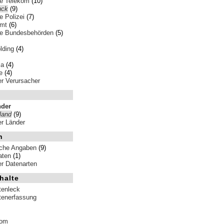
e Telekom
(10)
nck
(9)
 Polizei
(7)
amt
(6)
e Bundesbehörden
(5)
ding
(4)
sa
(4)
e
(4)
ler Verursacher
nder
land
(9)
ler Länder
n
iche Angaben
(9)
aten
(1)
ler Datenarten
halte
tenleck
tenerfassung
tom