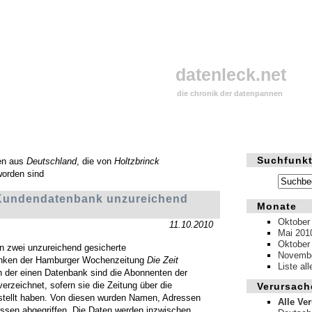
datenleck.net
die chronik der datenpannen
Suchfunkt
en aus
Deutschland
, die von
Holtzbrinck
worden sind
 Kundendatenbank unzureichend
Monate
Oktober
11.10.2010
Mai 201
Oktober
in zwei unzureichend gesicherte
Novembe
nken der Hamburger Wochenzeitung
Die Zeit
Liste al
n der einen Datenbank sind die Abonnenten der
erzeichnet, sofern sie die Zeitung über die
Verursach
estellt haben. Von diesen wurden Namen, Adressen
Alle Ve
ssen abgegriffen. Die Daten werden inzwischen