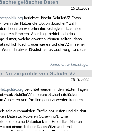
öschte gelöschte Daten
16.10.2009
netzpolitik.org
berichtet, löscht SchülerVZ Fotos
r, wenn der Nutzer die Option „Löschen“ wählt.
dern behalten weiterhin ihre Gültigkeit. Das allein
ingt ein Problem. Allerdings richtet sich das
ge Nutzer, welche erwarten können sollten, dass
atsächlich löscht, oder wie es SchülerVZ in seiner
„Wenn du etwas löschst, ist es auch weg. Und das
Kommentar hinzufügen
o. Nutzerprofile von SchülerVZ
16.10.2009
Netzpolitik.org
berichtet wurden in den letzten Tagen
etzwerk SchülerVZ mehrere Sicherheitslücken
um Auslesen von Profilen genutzt werden konnten.
ch sein automatisiert Profile abzurufen und die dort
teten Daten zu kopieren („Crawling“). Eine
le soll so eine Datenbank mit Profil-IDs, Namen
ie bei einem Teil der Datensätze auch mit