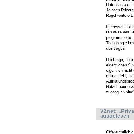
Datensätze enth
Je nach Privats
Regel weitere D
Interessant ist 
Hinweise des St
programmierte. 
Technologie bas
übertragbar.
Die Frage, ob e
eigentlichen Sin
eigentlich nich
online stellt, ni
Aufklärungspro
Nutzer aber erw
zugänglich sind
VZnet: „Priv
ausgelesen
Offensichtlich 