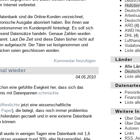
Deutsch
m Internet verbreitet.
Holtzbri
Deutsche
Arbeits
Datenbank sind die Online-Kunden verzeichnet,
Deutsch
tronische Ausgabe abonniert haben. Bei ihnen war
ARD
(4)
ntonummer im Kundenprofil hinterlegt. Es soll sich
AWD Hol
usend Datensätze handeln. Genaue Zahlen wurden
DHL
(4)
kannt. Laut
Die Zeit
sind diese Daten bisher nicht auf
Lufthan
ten aufgetaucht. Der Täter sei festgenommen und
Vodafon
lücken seien geschlossen worden.
Liste al
Länder
Kommentar hinzufügen
Alle Lä
mal wieder
Deutsch
Liste al
04.05.2010
Datenarte
chon eine gefühlte Ewigkeit her, dass sich das
Persönl
hnis mit Datenpannen
schmückte.
Finanzd
Liste al
öffentlichte
jetzt eine wissenschaftliche
Paper
), die belegt, dass noch immer problemlos
Weitere In
chülerdaten gecrawlt und in eine externe Datenbank
Über Da
n können.
Über Da
Autoren
Links
ll wurde in wenigen Tagen eine Datenbank mit 1,6
RSS
,
A
ätzen angelegt (rund 30% aller Nutzerprofile). Alle