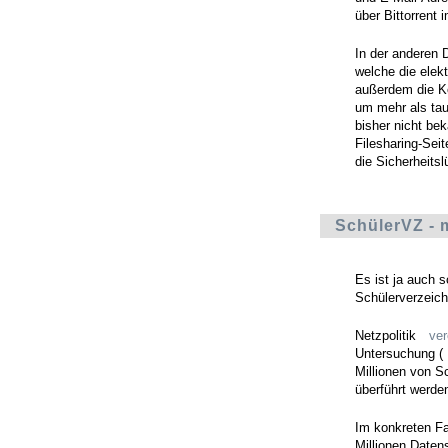
über Bittorrent i
In der anderen 
welche die elek
außerdem die Ko
um mehr als ta
bisher nicht be
Filesharing-Sei
die Sicherheits
SchülerVZ - 
Es ist ja auch s
Schülerverzeic
Netzpolitik
ver
Untersuchung (
Millionen von S
überführt werde
Im konkreten Fa
Millionen Datens