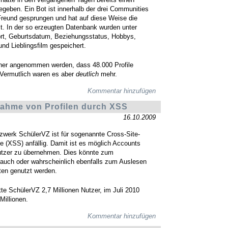
geben. Ein Bot ist innerhalb der drei Communities
reund gesprungen und hat auf diese Weise die
st. In der so erzeugten Datenbank wurden unter
t, Geburtsdatum, Beziehungsstatus, Hobbys,
nd Lieblingsfilm gespeichert.
cher angenommen werden, dass 48.000 Profile
 Vermutlich waren es aber
deutlich
mehr.
Kommentar hinzufügen
ahme von Profilen durch XSS
16.10.2009
zwerk SchülerVZ ist für sogenannte Cross-Site-
fe (XSS) anfällig. Damit ist es möglich Accounts
utzer zu übernehmen. Dies könnte zum
rauch oder wahrscheinlich ebenfalls zum Auslesen
ten genutzt werden.
te SchülerVZ 2,7 Millionen Nutzer, im Juli 2010
Millionen.
Kommentar hinzufügen