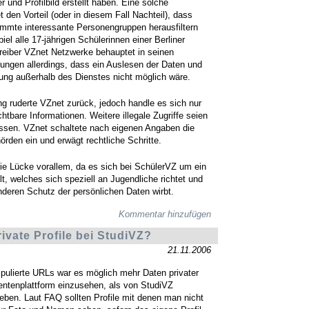
r und Profilbild erstellt haben. Eine solche
 den Vorteil (oder in diesem Fall Nachteil), dass
immte interessante Personengruppen herausfiltern
el alle 17-jährigen Schülerinnen einer Berliner
reiber VZnet Netzwerke behauptet in seinen
ngen allerdings, dass ein Auslesen der Daten und
ung außerhalb des Dienstes nicht möglich wäre.
ung ruderte VZnet zurück, jedoch handle es sich nur
chtbare Informationen. Weitere illegale Zugriffe seien
ssen. VZnet schaltete nach eigenen Angaben die
rden ein und erwägt rechtliche Schritte.
die Lücke vorallem, da es sich bei SchülerVZ um ein
t, welches sich speziell an Jugendliche richtet und
deren Schutz der persönlichen Daten wirbt.
Kommentar hinzufügen
rivate Profile bei StudiVZ?
21.11.2006
ipulierte URLs war es möglich mehr Daten privater
dentenplattform einzusehen, als von StudiVZ
ben. Laut FAQ sollten Profile mit denen man nicht