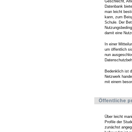
Geschlecht, Alte
Datenbank bietet
man leicht best
kann, zum Beispi
Schule. Der Bet
Nutzungsbedingu
damit eine Nutz
In einer Mitteil
um öffentlich si
nun ausgeschlo
Datenschutzbehö
Bedenklich ist 
Netzwerk handel
mit einem beson
Öffentliche p
Über leicht man
Profile der Stu
zunächst angege