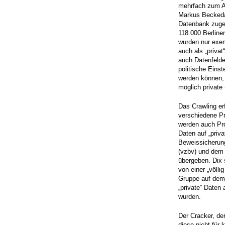
mehrfach zum A
Markus Beckedah
Datenbank zuges
118.000 Berline
wurden nur exem
auch als „privat
auch Datenfelde
politische Eins
werden können, 
möglich private
Das Crawling er
verschiedene Pr
werden auch Pro
Daten auf „priva
Beweissicherun
(vzbv) und dem 
übergeben. Dix
von einer „völli
Gruppe auf dem 
„private” Daten
wurden.
Der Cracker, de
diese nicht für 