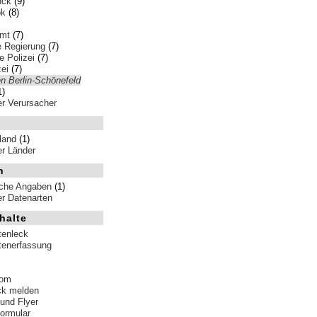
nck
(9)
ok
(8)
amt
(7)
e Regierung
(7)
 Polizei
(7)
ei
(7)
n Berlin-Schönefeld
1)
ler Verursacher
land
(1)
ler Länder
n
iche Angaben
(1)
ler Datenarten
halte
tenleck
tenerfassung
tom
ck melden
 und Flyer
formular