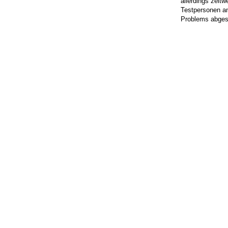
allerdings zeitwe
Testpersonen a
Problems abges