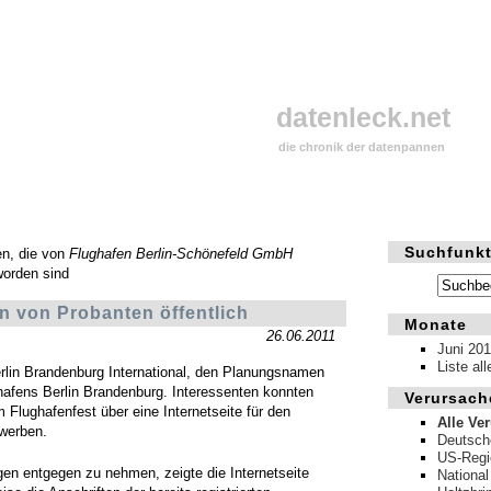
datenleck.net
die chronik der datenpannen
Suchfunkt
en, die von
Flughafen Berlin-Schönefeld GmbH
worden sind
n von Probanten öffentlich
Monate
26.06.2011
Juni 201
Liste al
erlin Brandenburg International, den Planungsnamen
afens Berlin Brandenburg. Interessenten konnten
Verursach
m Flughafenfest über eine Internetseite für den
Alle Ve
werben.
Deutsch
US-Regi
en entgegen zu nehmen, zeigte die Internetseite
National