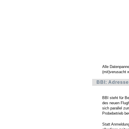
Alle Datenpann
(mit)verusacht 
BBI: Adresse
BBI steht für B
des neuen Flugh
sich parallel zu
Probebetrieb be
Statt Anmeldung