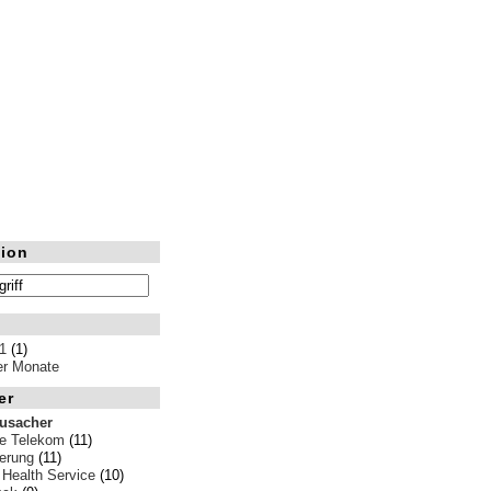
ion
1
(1)
ler Monate
er
rusacher
e Telekom
(11)
erung
(11)
 Health Service
(10)