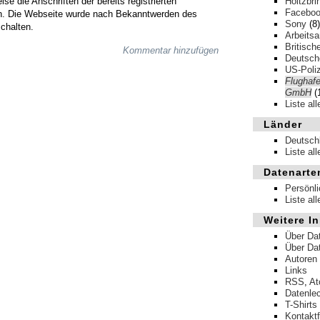
ise die Anschriften der bereits registrierten
Holtzbri
Facebo
n. Die Webseite wurde nach Bekanntwerden des
Sony
(8)
chalten.
Arbeits
Britisch
Kommentar hinzufügen
Deutsche
US-Poliz
Flughafe
GmbH
(
Liste al
Länder
Deutsch
Liste al
Datenarte
Persönl
Liste al
Weitere In
Über Da
Über Da
Autoren
Links
RSS
,
A
Datenle
T-Shirts
Kontakt