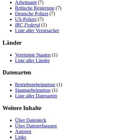
Arbeitsamt
(7)
Britische Regierung
(7)
Deutsche Polizei
(7)
US-Polizei
(7)
IRC Federal
(1)
Liste aller Verursacher
Länder
Vereinigte Staaten
(1)
Liste aller Länder
Datenarten
Betriebsgeheimnisse
(1)
Staatsgeheimnisse
(1)
Liste aller Datenarten
Weitere Inhalte
Über Datenleck
Über Datenerfassung
Autoren
Links