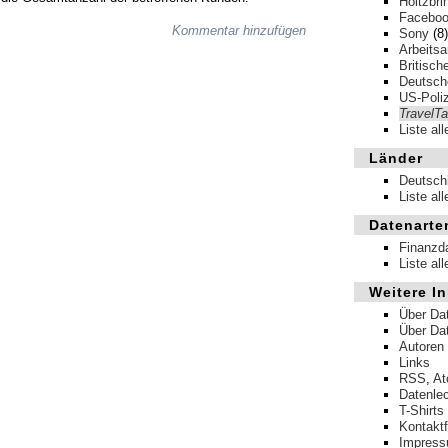
Holtzbri
Facebo
Kommentar hinzufügen
Sony
(8)
Arbeits
Britisch
Deutsche
US-Poliz
TravelT
Liste al
Länder
Deutsch
Liste al
Datenarte
Finanzd
Liste al
Weitere In
Über Da
Über Da
Autoren
Links
RSS
,
A
Datenle
T-Shirts
Kontakt
Impres