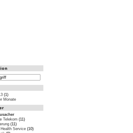
ion
13
(1)
ler Monate
er
rusacher
e Telekom
(11)
erung
(11)
 Health Service
(10)