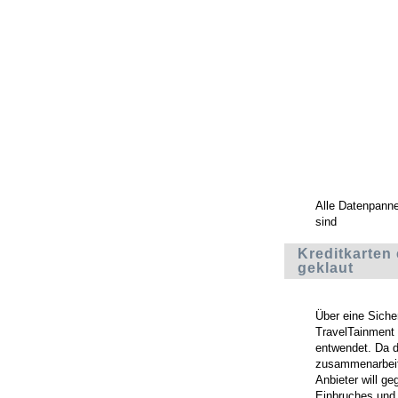
Alle Datenpann
sind
Kreditkarte
geklaut
Über eine Sich
TravelTainment 
entwendet. Da d
zusammenarbeite
Anbieter will g
Einbruches und 