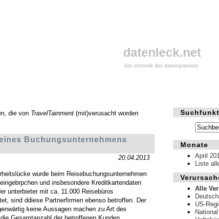
datenleck.net
die chronik der datenpannen
Suchfunkt
en, die von
TravelTainment
(mit)verusacht worden
n eines Buchungsunternehmens
Monate
April 20
20.04.2013
Liste al
erheitslücke wurde beim Reisebuchungsunternehmen
Verursach
eingebrpchen und insbesondere Kreditkartendaten
Alle Ve
er unterbieter mit ca. 11.000 Reisebüros
Deutsch
t, sind ddiese Partnerfirmen ebenso betroffen. Der
US-Regi
egenwärtig keine Aussagen machen zu Art des
National
die Gesamtanzahl der betroffenen Kunden.