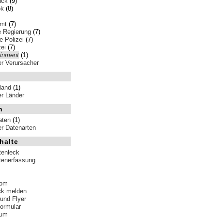
nck
(9)
ok
(8)
amt
(7)
e Regierung
(7)
 Polizei
(7)
ei
(7)
ainment
(1)
ler Verursacher
land
(1)
ler Länder
n
aten
(1)
ler Datenarten
halte
tenleck
tenerfassung
tom
ck melden
 und Flyer
formular
sum