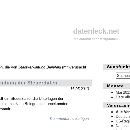
datenleck.net
die chronik der datenpannen
Suchfunkt
en, die von
Stadtverwaltung Bielefeld
(mit)verusacht
ndung der Steuerdaten
Monate
15.05.2013
Mai 201
Liste al
ielt ein Steuerzahler die Unterlagen der
 einschließlich Belege einer unbekannten
Verursach
esandt.
Alle Ve
Deutsch
Kommentar hinzufügen
US-Regi
National