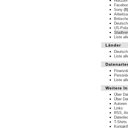
Holtzbri
Facebo
Sony
(8)
Arbeits
Britisch
Deutsche
US-Poliz
Stadtver
Liste al
Länder
Deutsch
Liste al
Datenarte
Finanzd
Persönl
Liste al
Weitere In
Über Da
Über Da
Autoren
Links
RSS
,
A
Datenle
T-Shirts
Kontakt