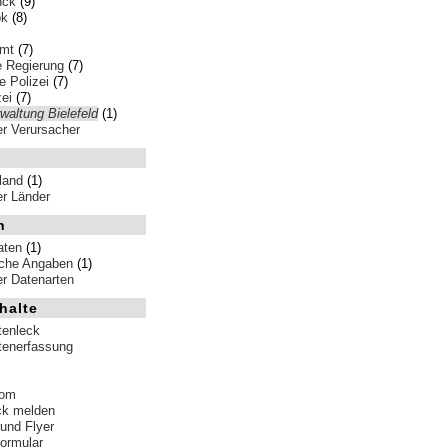
nck
(9)
ok
(8)
amt
(7)
e Regierung
(7)
 Polizei
(7)
ei
(7)
waltung Bielefeld
(1)
ler Verursacher
land
(1)
ler Länder
n
aten
(1)
iche Angaben
(1)
ler Datenarten
halte
tenleck
tenerfassung
tom
ck melden
 und Flyer
formular