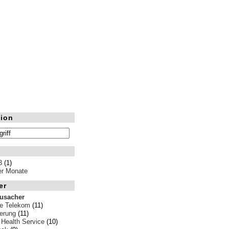
ion
3
(1)
ler Monate
er
rusacher
e Telekom
(11)
erung
(11)
 Health Service
(10)