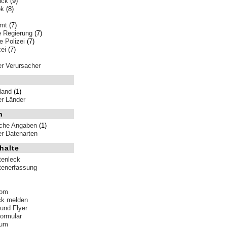
nck
(9)
ok
(8)
amt
(7)
e Regierung
(7)
 Polizei
(7)
ei
(7)
ler Verursacher
land
(1)
ler Länder
n
iche Angaben
(1)
ler Datenarten
halte
tenleck
tenerfassung
tom
ck melden
 und Flyer
formular
sum