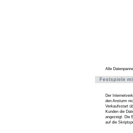
Alle Datenpann
Festspiele m
Der Internetver
den Ansturm ni
Verkaufsstart ü
Kunden die Date
angezeigt. Die 
auf die Skripts