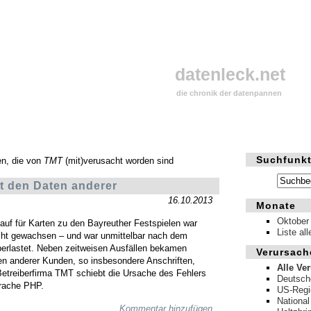
datenleck.net
die chronik der datenpannen
Suchfunkt
en, die von
TMT
(mit)verusacht worden sind
it den Daten anderer
16.10.2013
Monate
Oktober
kauf für Karten zu den Bayreuther Festspielen war
Liste al
cht gewachsen – und war unmittelbar nach dem
berlastet. Neben zeitweisen Ausfällen bekamen
Verursach
n anderer Kunden, so insbesondere Anschriften,
Alle Ve
Betreiberfirma TMT schiebt die Ursache des Fehlers
Deutsch
prache PHP.
US-Regi
National
Kommentar hinzufügen