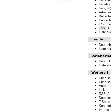
Holtzbri
Facebo
Sony
(8)
Arbeits
Britisch
Deutsche
US-Poliz
TMT
(1)
Liste al
Länder
Deutsch
Liste al
Datenarte
Persönl
Liste al
Weitere In
Über Da
Über Da
Autoren
Links
RSS
,
A
Datenle
T-Shirts
Kontakt
Impres