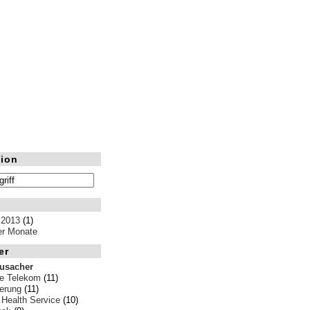
ion
 2013
(1)
ler Monate
er
rusacher
e Telekom
(11)
erung
(11)
 Health Service
(10)