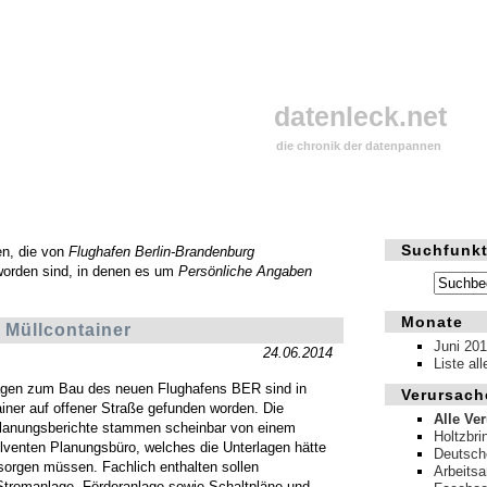
datenleck.net
die chronik der datenpannen
Suchfunkt
en, die von
Flughafen Berlin-Brandenburg
worden sind, in denen es um
Persönliche Angaben
Monate
Müllcontainer
Juni 20
24.06.2014
Liste al
agen zum Bau des neuen Flughafens BER sind in
Verursach
iner auf offener Straße gefunden worden. Die
Alle Ve
lanungsberichte stammen scheinbar von einem
Holtzbri
solventen Planungsbüro, welches die Unterlagen hätte
Deutsch
sorgen müssen. Fachlich enthalten sollen
Arbeits
Stromanlage, Förderanlage sowie Schaltpläne und