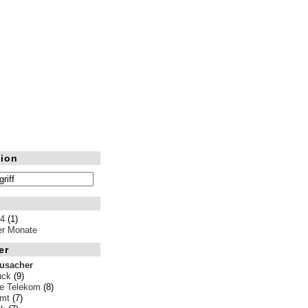
ion
14
(1)
ler Monate
er
rusacher
nck
(9)
e Telekom
(8)
amt
(7)