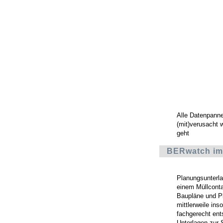
Alle Datenpann
(mit)verusacht 
geht
BERwatch im 
Planungsunterl
einem Müllconta
Baupläne und P
mittlerweile in
fachgerecht ent
Unterlagen zur 