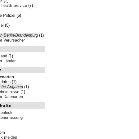
ok
(7)
 Health Service
(7)
 Polizei
(6)
ei
(5)
n Berlin-Brandenburg
(1)
ler Verursacher
land
(1)
ler Länder
n
tenarten
ldaten
(1)
iche Angaben
(1)
eheimnisse
(1)
ler Datenarten
halte
tenleck
tenerfassung
tom
ck melden