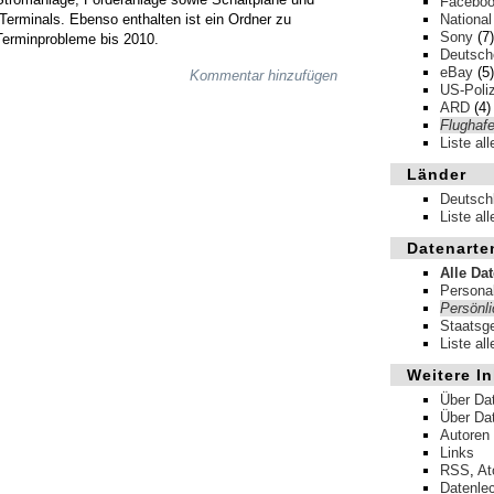
Facebo
Terminals. Ebenso enthalten ist ein Ordner zu
National
Sony
(7)
Terminprobleme bis 2010.
Deutsche
eBay
(5)
Kommentar hinzufügen
US-Poliz
ARD
(4)
Flughafe
Liste al
Länder
Deutsch
Liste al
Datenarte
Alle Da
Persona
Persönl
Staatsg
Liste al
Weitere In
Über Da
Über Da
Autoren
Links
RSS
,
A
Datenle