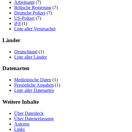
Arbeitsamt
(7)
Britische Regierung
(7)
Deutsche Polizei
(7)
US-Polizei
(7)
iFit
(1)
Liste aller Verursacher
Länder
Deutschland
(1)
Liste aller Länder
Datenarten
Medizinische Daten
(1)
Persönliche Angaben
(1)
Liste aller Datenarten
Weitere Inhalte
Über Datenleck
Über Datenerfassung
Autoren
Links