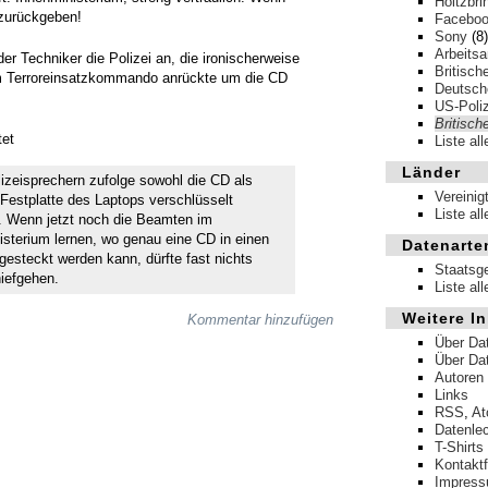
Holtzbri
 zurückgeben!
Facebo
Sony
(8)
Arbeits
 der Techniker die Polizei an, die ironischerweise
Britisch
em Terroreinsatzkommando anrückte um die CD
Deutsche
US-Poliz
Britisch
tet
Liste al
Länder
lizeisprechern zufolge sowohl die CD als
Vereinig
Festplatte des Laptops verschlüsselt
Liste al
 Wenn jetzt noch die Beamten im
isterium lernen, wo genau eine CD in einen
Datenarte
gesteckt werden kann, dürfte fast nichts
Staatsg
iefgehen.
Liste al
Weitere In
Kommentar hinzufügen
Über Da
Über Da
Autoren
Links
RSS
,
A
Datenle
T-Shirts
Kontakt
Impres