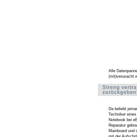
Alle Datenpann
(mit)verusacht 
Streng vertra
zurückgeben
Da beliebt jema
Techniker eines
Notebook bei eB
Reparatur gebra
Mainboard und o
mit der Aufschri