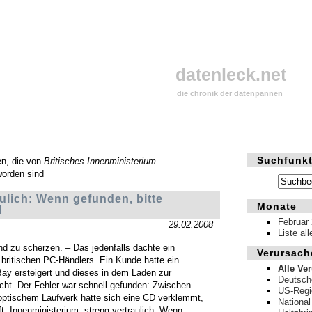
datenleck.net
die chronik der datenpannen
Suchfunkt
en, die von
Britisches Innenministerium
worden sind
ulich: Wenn gefunden, bitte
Monate
!
Februar
29.02.2008
Liste al
nd zu scherzen. – Das jedenfalls dachte ein
Verursach
 britischen PC-Händlers. Ein Kunde hatte ein
Alle Ve
ay ersteigert und dieses in dem Laden zur
Deutsch
cht. Der Fehler war schnell gefunden: Zwischen
US-Regi
ptischem Laufwerk hatte sich eine CD verklemmt,
National
ft: Innenministerium, streng vertraulich: Wenn