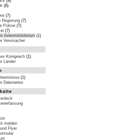
nck
(9)
ok
(8)
amt
(7)
e Regierung
(7)
 Polizei
(7)
ei
(7)
es Innenministerium
(1)
ler Verursacher
tes Königreich
(1)
ler Länder
n
eheimnisse
(1)
ler Datenarten
halte
tenleck
tenerfassung
tom
ck melden
 und Flyer
formular
sum