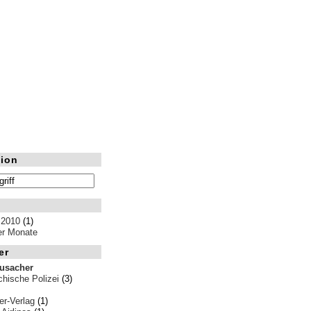
ion
 2010
(1)
ler Monate
er
rusacher
chische Polizei
(3)
er-Verlag
(1)