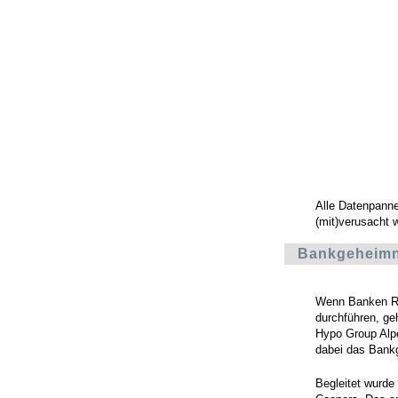
Alle Datenpann
(mit)verusacht 
Bankgeheimni
Wenn Banken Ri
durchführen, geh
Hypo Group Alpe
dabei das Bankg
Begleitet wurd