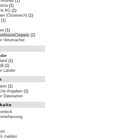
 Airlines
(1)
stria
(1)
nk AG
(1)
en (Österreich)
(1)
(1)
re
(1)
terhouseCoopers
(2)
ler Verursacher
nder
land
(1)
ch
(1)
ler Länder
n
aten
(1)
iche Angaben
(1)
ler Datenarten
halte
tenleck
tenerfassung
tom
ck melden