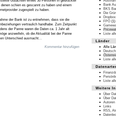
stellte Gutachten erhielt 30 Personen in gedruckter
Austrian
Bank Au
n denen schien es gescannt zu haben und einem
BKS Ba
rnetprovider zugespielt zu haben.
Die Grün
Dropbox
nahme der Bank ist zu entnehmen, dass sie die
FPÖ
(1)
nbeziehungen vertraulich handhabe. Zum Zeitpunkt
Gamewa
ens der Panne waren die Daten ca. 1 Jahr alt
Pricewa
ge anzweifeln, ob die Aktualität bei der Panne
Liste al
nten Unterschied ausmacht…
Länder
Kommentar hinzufügen
Alle Lä
Deutsch
Österrei
Liste al
Datenarte
Finanzd
Persönl
Liste al
Weitere In
Über Da
Über Da
Autoren
Links
RSS
,
A
Datenle