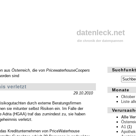
datenleck.net
die chronik der datenpannen
Suchfunkt
en aus
Österreich
, die von
PricewaterhouseCoopers
worden sind
s verletzt
Monate
29.10.2010
Oktober
Liste al
sikogutachten durch externe Beratungsfirmen
en sie mitunter selbst Risiken ein. Im Falle der
Verursach
 Adria (HGAA) traf das zumindest zu, sie haben
Alle Ve
eheimnis verletzt.
Österrei
A1
(1)
e das Kreditunternehmen von PriceWaterhouse
Apothek