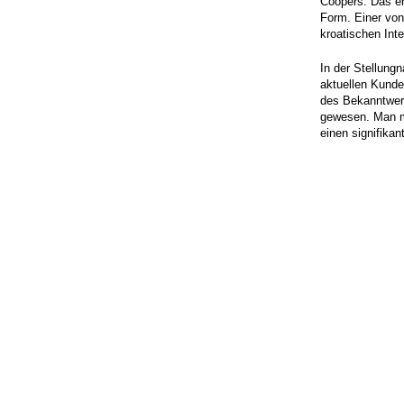
Coopers. Das er
Form. Einer vo
kroatischen Inte
In der Stellung
aktuellen Kunde
des Bekanntwerd
gewesen. Man mö
einen signifika