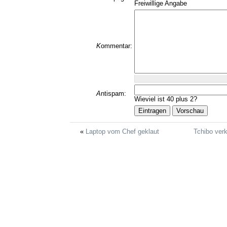
Freiwillige Angabe
K
ommentar:
A
ntispam:
Wieviel ist 40 plus 2?
Laptop vom Chef geklaut
Tchibo ver