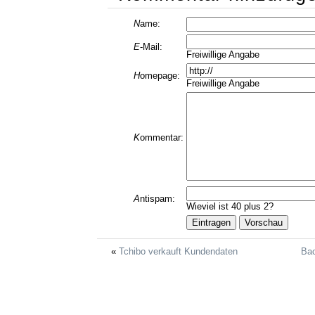
N
ame:
E
-Mail:
Freiwillige Angabe
H
omepage:
Freiwillige Angabe
K
ommentar:
A
ntispam:
Wieviel ist 40 plus 2?
Tchibo verkauft Kundendaten
Ba