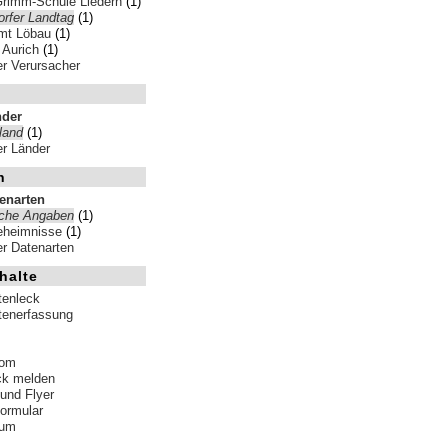
Grimm-Schule Liedern
(1)
orfer Landtag
(1)
mt Löbau
(1)
 Aurich
(1)
ler Verursacher
nder
land
(1)
ler Länder
n
tenarten
iche Angaben
(1)
eheimnisse
(1)
ler Datenarten
halte
tenleck
tenerfassung
tom
ck melden
 und Flyer
formular
sum