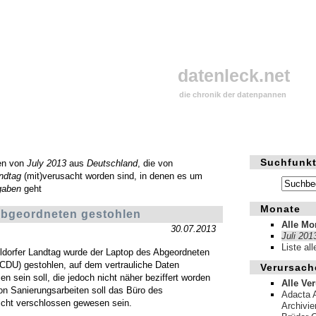
datenleck.net
die chronik der datenpannen
Suchfunkt
en von
July 2013
aus
Deutschland
, die von
ndtag
(mit)verusacht worden sind, in denen es um
gaben
geht
Monate
Abgeordneten gestohlen
Alle Mo
30.07.2013
Juli 201
Liste al
dorfer Landtag wurde der Laptop des Abgeordneten
CDU) gestohlen, auf dem vertrauliche Daten
Verursach
n sein soll, die jedoch nicht näher beziffert worden
Alle Ve
von Sanierungsarbeiten soll das Büro des
Adacta 
cht verschlossen gewesen sein.
Archivi