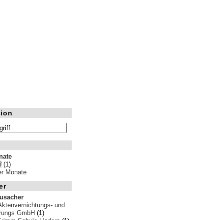
ion
nate
3
(1)
ler Monate
er
rusacher
Aktenvernichtungs- und
erungs GmbH
(1)