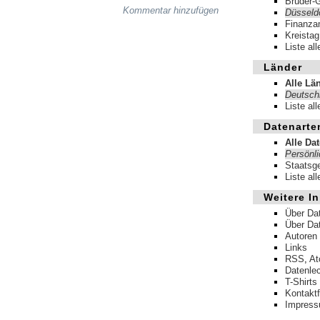
Brüder-
Kommentar hinzufügen
Düsseld
Finanza
Kreistag
Liste al
Länder
Alle Lä
Deutsch
Liste al
Datenarte
Alle Da
Persönl
Staatsg
Liste al
Weitere In
Über Da
Über Da
Autoren
Links
RSS
,
A
Datenle
T-Shirts
Kontakt
Impres