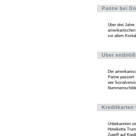
Panne bei D
Über drei Jahre
amerikanischen 
vor allem Konta
Uber entblöß
Der amerikanisc
Panne passiert:
wie Sozialversi
Nummernschilde
Kreditkarten
Unbekannten si
Hotelkette Trum
Zugriff auf Kre