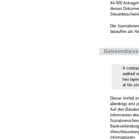
44.000 Antrags
diesen Dokumen
Steuerbeschein
Die Journaliste
daraufhin als Ha
Geheimdiens
A contrac
walked o
two tapes
at his sto
Dieser Vorfall 
allerdings erst 
Auf den Bändern
Informanten de
Sozialversiche
Bankverbindung
Verschlüsselung
Informationen.