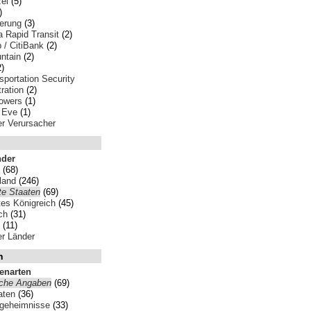
ei
(5)
)
erung
(3)
 Rapid Transit
(2)
p / CitiBank
(2)
ntain
(2)
)
portation Security
ration
(2)
lowers
(1)
 Eve
(1)
ler Verursacher
nder
(68)
land
(246)
te Staaten
(69)
tes Königreich
(45)
ch
(31)
(11)
ler Länder
n
tenarten
iche Angaben
(69)
aten
(36)
sgeheimnisse
(33)