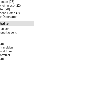
ldaten
(27)
eheimnisse
(22)
ter
(20)
ische Daten
(7)
ler Datenarten
halte
tenleck
tenerfassung
tom
ck melden
 und Flyer
formular
sum