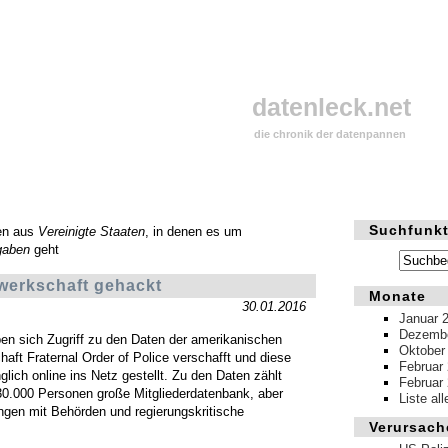
datenleck.net
die chronik der datenpannen
Suchfunkt
en aus
Vereinigte Staaten
, in denen es um
gaben
geht
werkschaft gehackt
Monate
30.01.2016
Januar 
Dezembe
n sich Zugriff zu den Daten der amerikanischen
Oktober
aft Fraternal Order of Police verschafft und diese
Februar
lich online ins Netz gestellt. Zu den Daten zählt
Februar
330.000 Personen große Mitgliederdatenbank, aber
Liste al
gen mit Behörden und regierungskritische
Verursach