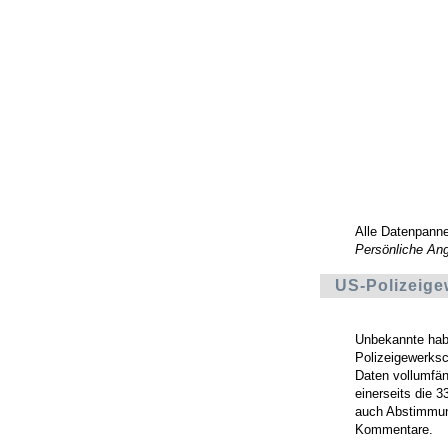
Alle Datenpann
Persönliche An
US-Polizeige
Unbekannte habe
Polizeigewerksch
Daten vollumfäng
einerseits die 
auch Abstimmun
Kommentare.