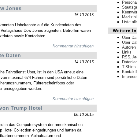
Persona
Staatsg
ow Jones
Kennwör
15.10.2015
Medizin
Liste al
 konnten Unbekannte auf die Kundendaten des
Verlagshaus Dow Jones zugreifen. Betroffen waren
Weitere In
ktdaten sowie Kontodaten.
Über Da
Über Da
Kommentar hinzufügen
Autoren
Links
te Daten
RSS
,
A
14.10.2015
Datenle
T-Shirts
Kontakt
he Fahrtdienst Uber, ist in den USA erneut eine
Impres
 von maximal 674 Fahrern sind persönliche Daten
cherungsnummern, Führerscheinfotos oder
r preisgegeben worden.
Kommentar hinzufügen
 von Trump Hotel
06.10.2015
nd in das Computersystem der amerikanischen
p Hotel Collection eingedrungen und hatten da
ditkartennummern, Ablaufdatum und