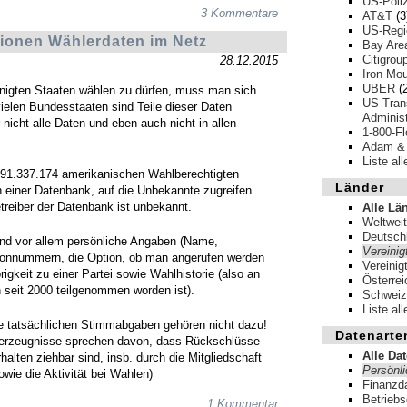
US-Poliz
3 Kommentare
AT&T
(3
US-Regi
lionen Wählerdaten im Netz
Bay Area
Citigrou
28.12.2015
Iron Mou
UBER
(2
nigten Staaten wählen zu dürfen, muss man sich
US-Trans
 vielen Bundesstaaten sind Teile dieser Daten
Administ
r nicht alle Daten und eben auch nicht in allen
1-800-F
Adam &
Liste al
191.337.174 amerikanischen Wahlberechtigten
Länder
n einer Datenbank, auf die Unbekannte zugreifen
treiber der Datenbank ist unbekannt.
Alle Lä
Weltweit
Deutsch
nd vor allem persönliche Angaben (Name,
Vereinig
efonnummern, die Option, ob man angerufen werden
Vereinig
gkeit zu einer Partei sowie Wahlhistorie (also an
Österrei
seit 2000 teilgenommen worden ist).
Schweiz
Liste al
e tatsächlichen Stimmabgaben gehören nicht dazu!
Datenarte
rzeugnisse sprechen davon, dass Rückschlüsse
Alle Da
alten ziehbar sind, insb. durch die Mitgliedschaft
Persönl
sowie die Aktivität bei Wahlen)
Finanzd
Betrieb
1 Kommentar