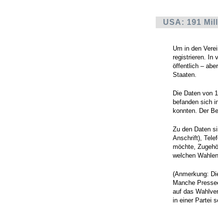
USA: 191 Mil
Um in den Verei
registrieren. In
öffentlich – abe
Staaten.
Die Daten von 
befanden sich i
konnten. Der Be
Zu den Daten si
Anschrift), Tel
möchte, Zugehöri
welchen Wahlen 
(Anmerkung: Di
Manche Pressee
auf das Wahlverh
in einer Partei 