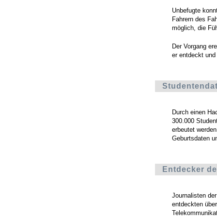
Unbefugte konnt
Fahrern des Fah
möglich, die Fü
Der Vorgang ere
er entdeckt und 
Studentendat
Durch einen Hac
300.000 Student
erbeutet werden
Geburtsdaten u
Entdecker de
Journalisten de
entdeckten über
Telekommunikat