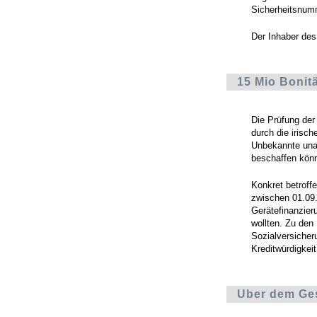
Sicherheitsnum
Der Inhaber des
15 Mio Bonit
Die Prüfung der
durch die irisc
Unbekannte unau
beschaffen kön
Konkret betroff
zwischen 01.09.
Gerätefinanzier
wollten. Zu den
Sozialversicher
Kreditwürdigkeit
Uber dem Ge