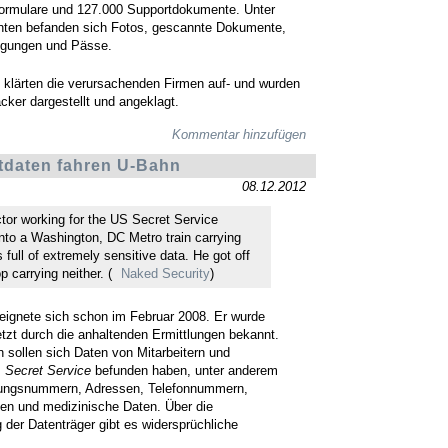
formulare und 127.000 Supportdokumente. Unter
ten befanden sich Fotos, gescannte Dokumente,
igungen und Pässe.
n klärten die verursachenden Firmen auf- und wurden
cker dargestellt und angeklagt.
Kommentar hinzufügen
tdaten fahren U-Bahn
08.12.2012
tor working for the US Secret Service
nto a Washington, DC Metro train carrying
 full of extremely sensitive data. He got off
p carrying neither. (
Naked Security
)
ereignete sich schon im Februar 2008. Er wurde
jetzt durch die anhaltenden Ermittlungen bekannt.
 sollen sich Daten von Mitarbeitern und
s
Secret Service
befunden haben, unter anderem
rungsnummern, Adressen, Telefonnummern,
en und medizinische Daten. Über die
 der Datenträger gibt es widersprüchliche