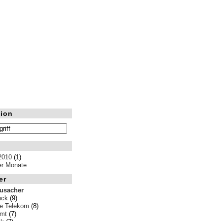
ion
2010
(1)
ler Monate
er
rusacher
nck
(9)
e Telekom
(8)
amt
(7)