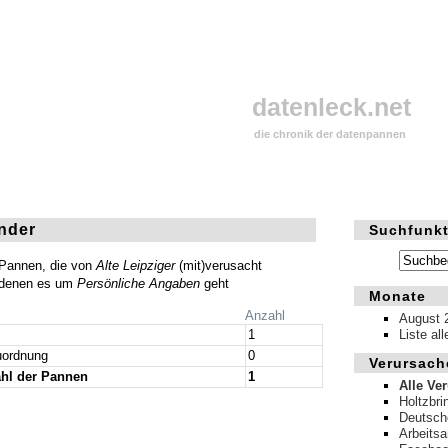
datenleck.net
die chronik der datenpannen
änder
Suchfunkt
 Pannen, die von
Alte Leipziger
(mit)verusacht
n denen es um
Persönliche Angaben
geht
Monate
Anzahl
August 
1
Liste al
ordnung
0
Verursach
hl der Pannen
1
Alle Ve
Holtzbri
Deutsch
Arbeits