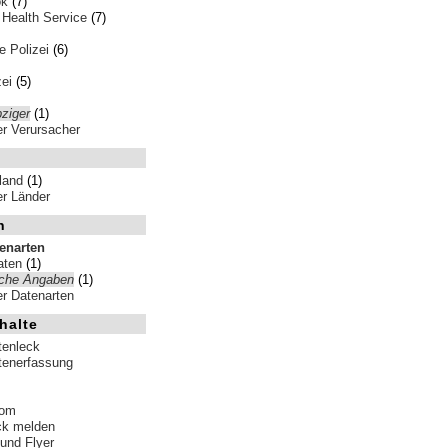
ok
(7)
 Health Service
(7)
 Polizei
(6)
ei
(5)
pziger
(1)
ler Verursacher
land
(1)
ler Länder
n
tenarten
aten
(1)
iche Angaben
(1)
ler Datenarten
halte
tenleck
tenerfassung
tom
ck melden
 und Flyer