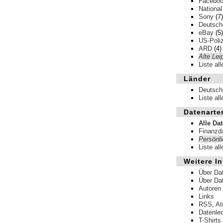
Facebo
National
Sony
(7)
Deutsche
eBay
(5)
US-Poliz
ARD
(4)
Alte Lei
Liste al
Länder
Deutsch
Liste al
Datenarte
Alle Da
Finanzd
Persönl
Liste al
Weitere In
Über Da
Über Da
Autoren
Links
RSS
,
A
Datenle
T-Shirts