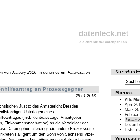
datenleck.net
die chronik der datenpannen
Suchfunkt
en von
January 2016
, in denen es um
Finanzdaten
nhilfeantrag an Prozessgegner
Monate
28.01.2016
Alle Mo
April 20
chsischen Justiz: das Amtsgericht Dresden
März 20
vollständigen Unterlagen eines
Februar
lfeantrages (inkl. Kontoauszüge, Arbeitgeber-
Januar 
n, Einkommensnachweise) an die Verteidiger des
Dezembe
ese Daten gehen allerdings die andere Prozessseite
Liste al
onkreten Fall geht um den Sohn von Sachsens Vize-
Verursach
nten. Asylgegner beschädigten sein Auto mit einem