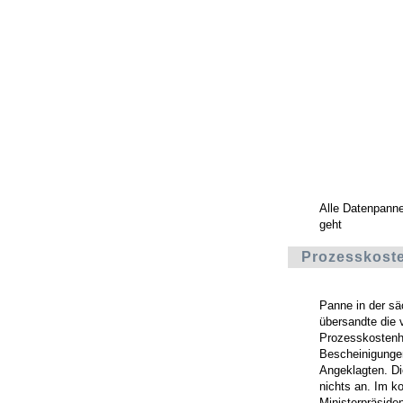
Alle Datenpann
geht
Prozesskoste
Panne in der sä
übersandte die 
Prozesskostenhi
Bescheinigunge
Angeklagten. Di
nichts an. Im k
Ministerpräside