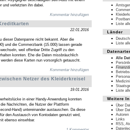
 und verletzten ihn dabei.
Amtsger
Commer
Kleiderk
Kommentar hinzufügen
Postban
Kreditkarten
Liste al
22.01.2016
Länder
Deutsch
u dieser Datenpanne nicht bekannt. Aber die
Liste al
00) und die Commerzbank (15.000) lassen gerade
wechseln, weil offenbar Dritte Zugriff zu den
Datenarte
halten konnten. Ehe die Daten missbräuchlich
Alle Da
 werden diese Karten nun vorsorglich getauscht.
Persönl
Finanzd
Kommentar hinzufügen
Betrieb
Persona
zwischen Netzer des Kleiderkreisel
Medizin
Staatsg
19.01.2016
Liste al
Weitere In
herheitslücke in einer Handy-Anwendung konnten
die Nachrichten, die Nutzer der Plattform
Über Da
(Second-Hand) untereinander austauschen. Da diese
Über Da
Autoren
 für den Austausch von Kontodaten genutzt wird,
Links
it ebenso einsehbar.
RSS
,
A
Datenle
1 Kommentar