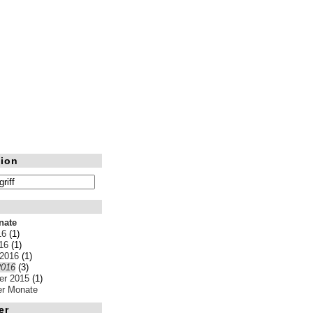
ion
nate
16
(1)
16
(1)
 2016
(1)
2016
(3)
r 2015
(1)
ler Monate
er