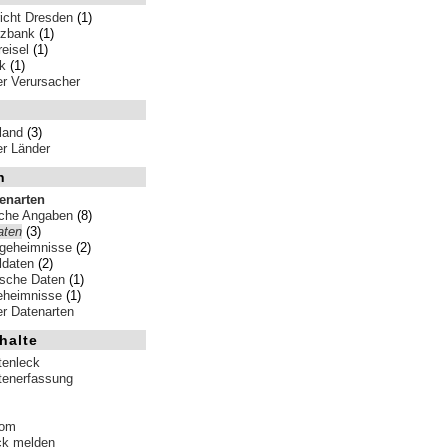
icht Dresden
(1)
zbank
(1)
reisel
(1)
k
(1)
ler Verursacher
land
(3)
ler Länder
n
tenarten
iche Angaben
(8)
aten
(3)
sgeheimnisse
(2)
ldaten
(2)
ische Daten
(1)
eheimnisse
(1)
ler Datenarten
halte
tenleck
tenerfassung
tom
ck melden