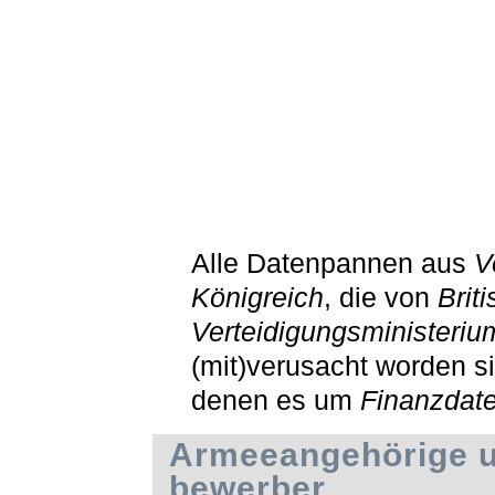
Alle Datenpannen aus
V
Königreich
, die von
Brit
Verteidigungsministeriu
(mit)verusacht worden si
denen es um
Finanzdat
Armeeangehörige u
bewerber