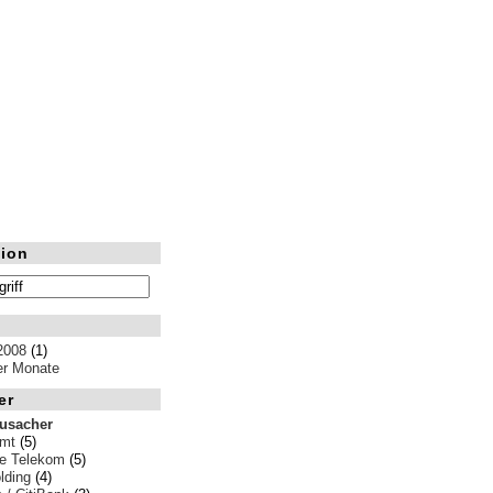
ion
2008
(1)
ler Monate
er
rusacher
amt
(5)
e Telekom
(5)
ding
(4)