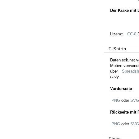
Der Krake mit
Lizenz:
CC-0
(
T-Shirts
Datenleck.net ve
Motive verwende
über
Spreadshi
navy
.
Vorderseite
PNG
oder
SVG
Rückseite mit
PNG
oder
SVG
Flyer