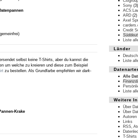
Citigrou
Sony
(3)
 Datenpannen
ACS:La
ARD
(2)
Axel Spr
carders.
Credit S
gemeinfrei)
Süddeut
Liste al
Länder
Deutsch
rsendet selbst keine T-Shirts, aber du kannst die
Liste al
n um welche zu kreieren und diese zum Beispiel
Datenarte
rt
zu bestellen. Als Grundfarbe empfehlen wir
dark-
Alle Da
Finanzd
Persönl
Liste al
Weitere In
Über Da
 Pannen-Krake
Über Da
Autoren
Links
RSS
,
A
Datenle
T-Shirts