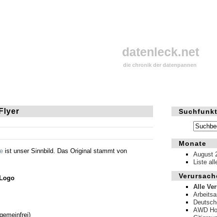
datenleck.net
die chronik der datenpannen
Flyer
Suchfunkt
Monate
e
ist unser Sinnbild. Das Original stammt von
August 
Liste al
Verursach
-Logo
Alle Ve
Arbeits
Deutsch
AWD Hol
gemeinfrei)