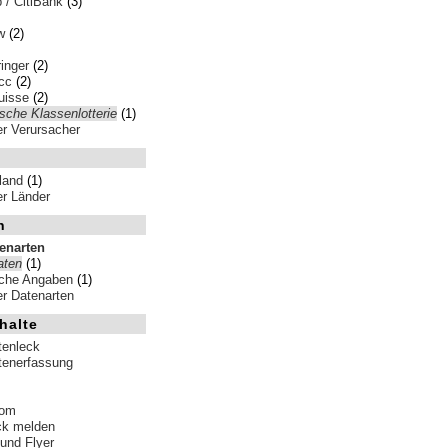
p / CitiBank
(3)
w
(2)
inger
(2)
cc
(2)
uisse
(2)
sche Klassenlotterie
(1)
ler Verursacher
land
(1)
ler Länder
n
tenarten
aten
(1)
iche Angaben
(1)
ler Datenarten
halte
tenleck
tenerfassung
tom
ck melden
 und Flyer