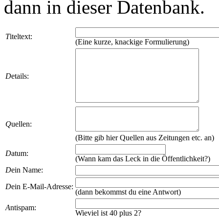
dann in dieser Datenbank.
T
iteltext:
(Eine kurze, knackige Formulierung)
D
etails:
Q
uellen:
(Bitte gib hier Quellen aus Zeitungen etc. an)
D
atum:
(Wann kam das Leck in die Öffentlichkeit?)
D
ein Name:
D
ein E-Mail-Adresse:
(dann bekommst du eine Antwort)
A
ntispam:
Wieviel ist 40 plus 2?