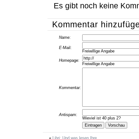
Es gibt noch keine Kom
Kommentar hinzufüg
N
ame:
E
-Mail:
Freiwillige Angabe
H
omepage:
Freiwillige Angabe
K
ommentar:
A
ntispam:
Wieviel ist 40 plus 2?
Libri: Und was lesen Ihre