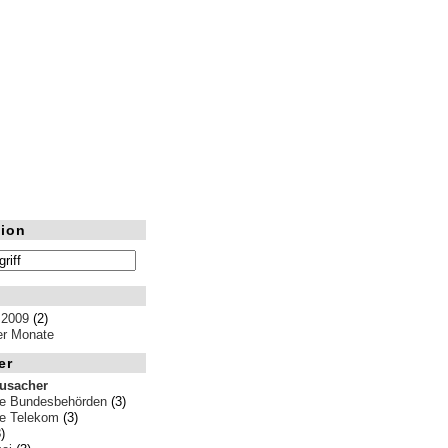
ion
 2009
(2)
ler Monate
er
rusacher
e Bundesbehörden
(3)
e Telekom
(3)
)