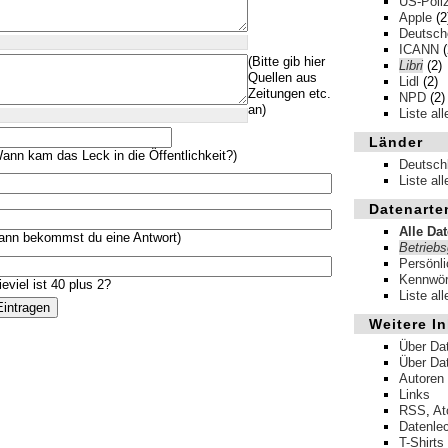
US-Poliz
Apple
(2
Deutsche
ICANN
(
(Bitte gib hier
Libri
(2)
Quellen aus
Lidl
(2)
Zeitungen etc.
NPD
(2)
an)
Liste al
Länder
ann kam das Leck in die Öffentlichkeit?)
Deutsch
Liste al
Datenarte
Alle Da
ann bekommst du eine Antwort)
Betrieb
Persönl
Kennwör
eviel ist 40 plus 2?
Liste al
Weitere In
Über Da
Über Da
Autoren
Links
RSS
,
A
Datenle
T-Shirts