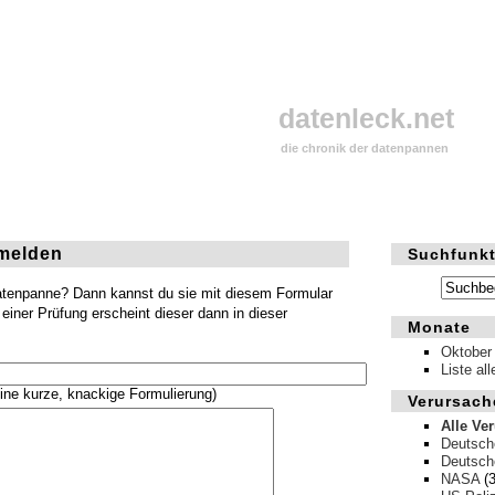
datenleck.net
die chronik der datenpannen
melden
Suchfunkt
Datenpanne? Dann kannst du sie mit diesem Formular
einer Prüfung erscheint dieser dann in dieser
Monate
Oktober
Liste al
ine kurze, knackige Formulierung)
Verursach
Alle Ve
Deutsch
Deutsch
NASA
(3