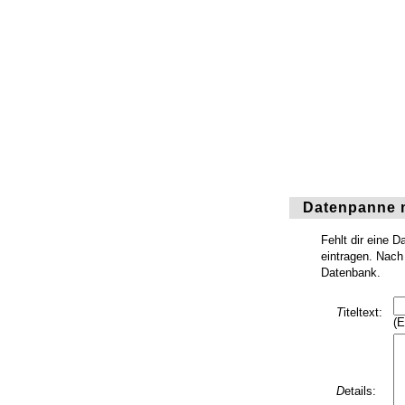
Datenpanne 
Fehlt dir eine 
eintragen. Nach 
Datenbank.
T
iteltext:
(E
D
etails: