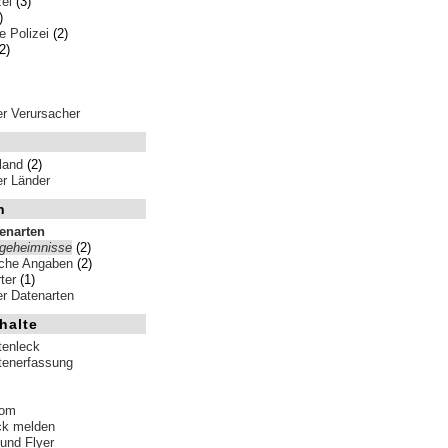
ei
(3)
)
 Polizei
(2)
2)
ler Verursacher
land
(2)
ler Länder
n
tenarten
sgeheimnisse
(2)
iche Angaben
(2)
ter
(1)
ler Datenarten
halte
tenleck
tenerfassung
tom
ck melden
 und Flyer