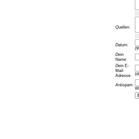
Q
uellen:
D
atum:
(W
D
ein
Name:
D
ein E-
Mail-
(d
Adresse:
A
ntispam:
Wi