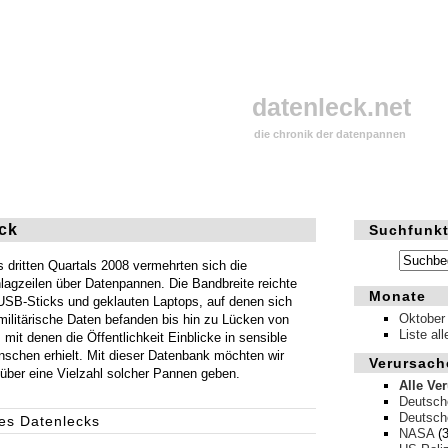
datenleck.net
die chronik der datenpannen
ck
Suchfunkt
dritten Quartals 2008 vermehrten sich die
hlagzeilen über Datenpannen. Die Bandbreite reichte
Monate
USB-Sticks und geklauten Laptops, auf denen sich
Oktober
 militärische Daten befanden bis hin zu Lücken von
Liste al
, mit denen die Öffentlichkeit Einblicke in sensible
nschen erhielt. Mit dieser Datenbank möchten wir
Verursach
 über eine Vielzahl solcher Pannen geben.
Alle Ve
Deutsch
Deutsch
nes Datenlecks
NASA
(3