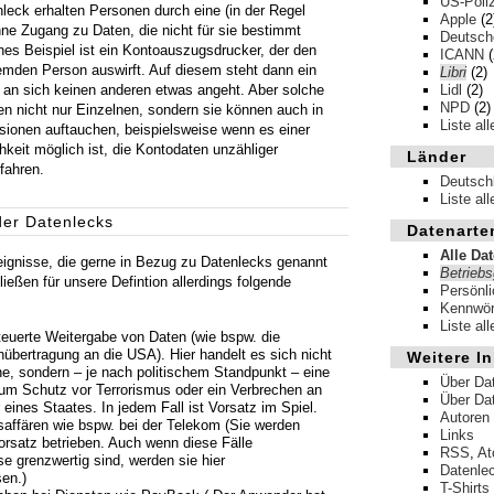
US-Poliz
leck erhalten Personen durch eine (in der Regel
Apple
(2
ne Zugang zu Daten, die nicht für sie bestimmt
Deutsche
ches Beispiel ist ein Kontoauszugsdrucker, der den
ICANN
(
emden Person auswirft. Auf diesem steht dann ein
Libri
(2)
 an sich keinen anderen etwas angeht. Aber solche
Lidl
(2)
NPD
(2)
n nicht nur Einzelnen, sondern sie können auch in
Liste al
ionen auftauchen, beispielsweise wenn es einer
chkeit möglich ist, die Kontodaten unzähliger
Länder
fahren.
Deutsch
Liste al
er Datenlecks
Datenarte
Alle Da
reignisse, die gerne in Bezug zu Datenlecks genannt
Betrieb
ießen für unsere Defintion allerdings folgende
Persönl
:
Kennwör
Liste al
teuerte Weitergabe von Daten (wie bspw. die
nübertragung an die
USA
). Hier handelt es sich nicht
Weitere In
e, sondern – je nach politischem Standpunkt – eine
Über Da
 Schutz vor Terrorismus oder ein Verbrechen an
Über Da
eines Staates. In jedem Fall ist Vorsatz im Spiel.
Autoren
saffären wie bspw. bei der Telekom (Sie werden
Links
rsatz betrieben. Auch wenn diese Fälle
RSS
,
A
e grenzwertig sind, werden sie hier
Datenle
en.)
T-Shirts