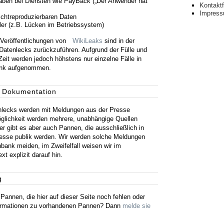
aben bei Diensten wie PayBack („Der Anwender hat
Kontakt
Impres
ichtreproduzierbaren Daten
ler (z.B. Lücken im Betriebssystem)
 Veröffentlichungen von
WikiLeaks
sind in der
Datenlecks zurückzuführen. Aufgrund der Fülle und
Zeit werden jedoch höhstens nur einzelne Fälle in
ank aufgenommen.
 Dokumentation
nlecks werden mit Meldungen aus der Presse
glichkeit werden mehrere, unabhängige Quellen
der gibt es aber auch Pannen, die ausschließlich in
esse publik werden. Wir werden solche Meldungen
nbank meiden, im Zweifelfall weisen wir im
t explizit darauf hin.
g
Pannen, die hier auf dieser Seite noch fehlen oder
formationen zu vorhandenen Pannen? Dann
melde sie