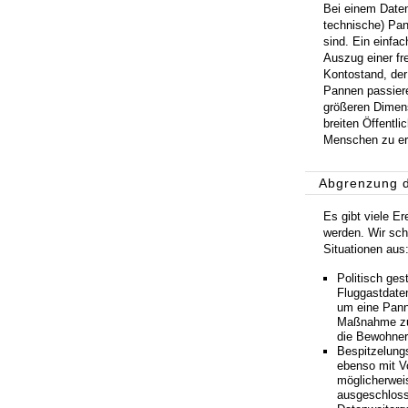
Bei einem Daten
technische) Pan
sind. Ein einfa
Auszug einer fr
Kontostand, der
Pannen passiere
größeren Dimens
breiten Öffentli
Menschen zu er
Abgrenzung d
Es gibt viele E
werden. Wir schl
Situationen aus
Politisch ges
Fluggastdate
um eine Pann
Maßnahme zum
die Bewohner 
Bespitzelung
ebenso mit Vo
möglicherweis
ausgeschloss