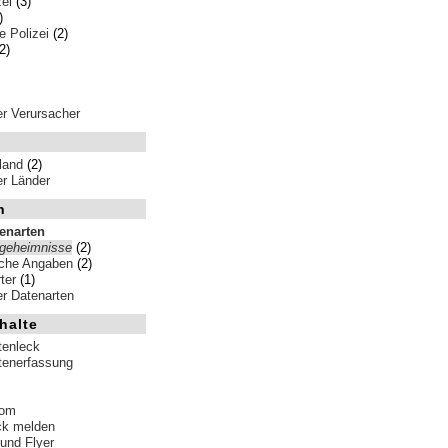
ei
(3)
)
 Polizei
(2)
2)
ler Verursacher
land
(2)
ler Länder
n
tenarten
sgeheimnisse
(2)
iche Angaben
(2)
ter
(1)
ler Datenarten
halte
tenleck
tenerfassung
tom
ck melden
 und Flyer