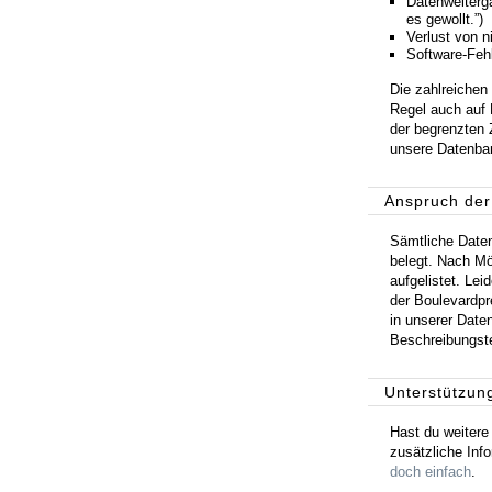
Datenweiterg
es gewollt.”)
Verlust von n
Software-Feh
Die zahlreichen
Regel auch auf 
der begrenzten 
unsere Datenb
Anspruch der
Sämtliche Date
belegt. Nach Mö
aufgelistet. Lei
der Boulevardpr
in unserer Date
Beschreibungstex
Unterstützun
Hast du weitere 
zusätzliche In
doch einfach
.