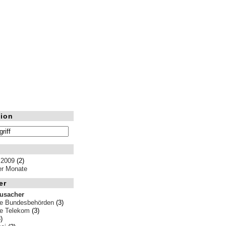
ion
 2009
(2)
ler Monate
er
rusacher
e Bundesbehörden
(3)
e Telekom
(3)
)