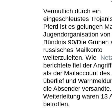
Vermutlich durch ein
eingeschleustes Trojani
Pferd ist es gelungen Ma
Jugendorganisation von
Bündnis 90/Die Grünen 
russisches Mailkonto
weiterzuleiten. Wie
Netz
berichtete fiel der Angriff
als der Mailaccount des 
überlief und Warnmeldu
die Absender versandte.
Weiterleitung waren 13 
betroffen.