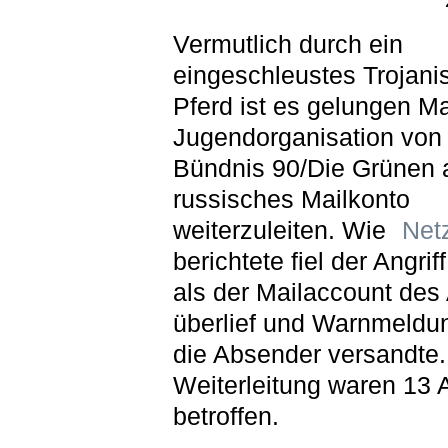
Vermutlich durch ein
eingeschleustes Trojani
Pferd ist es gelungen Ma
Jugendorganisation von
Bündnis 90/Die Grünen 
russisches Mailkonto
weiterzuleiten. Wie
Netz
berichtete fiel der Angriff
als der Mailaccount des 
überlief und Warnmeldu
die Absender versandte.
Weiterleitung waren 13 
betroffen.