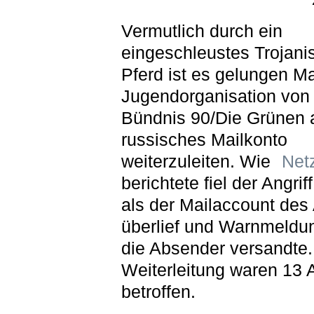
Vermutlich durch ein
eingeschleustes Trojani
Pferd ist es gelungen Ma
Jugendorganisation von
Bündnis 90/Die Grünen 
russisches Mailkonto
weiterzuleiten. Wie
Netz
berichtete fiel der Angriff
als der Mailaccount des 
überlief und Warnmeldu
die Absender versandte.
Weiterleitung waren 13 
betroffen.