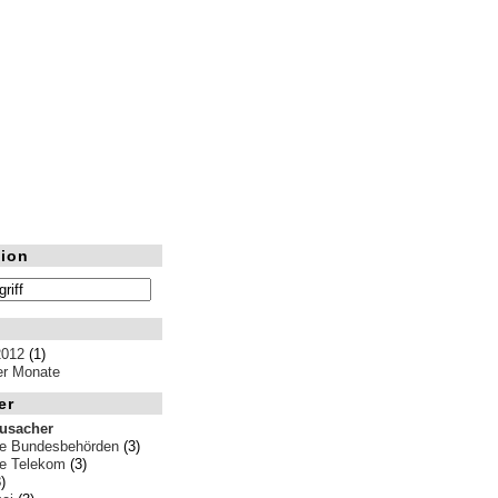
ion
2012
(1)
ler Monate
er
rusacher
e Bundesbehörden
(3)
e Telekom
(3)
)