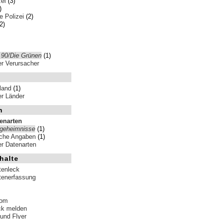
ei
(3)
)
 Polizei
(2)
2)
 90/Die Grünen
(1)
ler Verursacher
land
(1)
ler Länder
n
tenarten
sgeheimnisse
(1)
iche Angaben
(1)
ler Datenarten
halte
tenleck
tenerfassung
tom
ck melden
 und Flyer