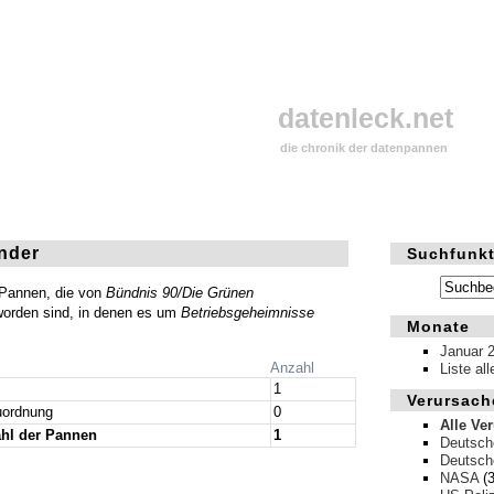
datenleck.net
die chronik der datenpannen
änder
Suchfunkt
 Pannen, die von
Bündnis 90/Die Grünen
worden sind, in denen es um
Betriebsgeheimnisse
Monate
Januar 
Anzahl
Liste al
1
Verursach
ordnung
0
Alle Ve
hl der Pannen
1
Deutsch
Deutsch
NASA
(3