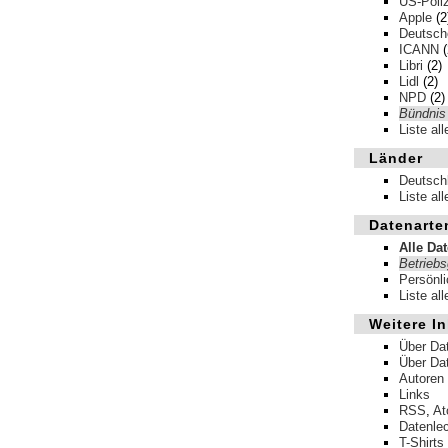
US-Poliz
Apple
(2
Deutsche
ICANN
(
Libri
(2)
Lidl
(2)
NPD
(2)
Bündnis
Liste al
Länder
Deutsch
Liste al
Datenarte
Alle Da
Betrieb
Persönl
Liste al
Weitere In
Über Da
Über Da
Autoren
Links
RSS
,
A
Datenle
T-Shirts