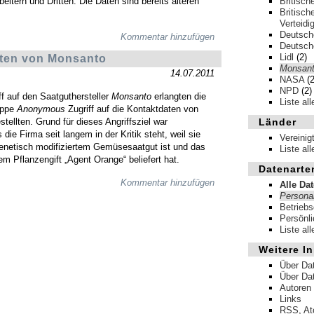
eitern und Dritten. Die Daten sind bereits älteren
Britisch
Britisch
Verteidi
Deutsch
Kommentar hinzufügen
Deutsch
Lidl
(2)
aten von Monsanto
Monsan
14.07.2011
NASA
(2
NPD
(2)
ff auf den Saatguthersteller
Monsanto
erlangten die
Liste al
uppe
Anonymous
Zugriff auf die Kontaktdaten von
tellten. Grund für dieses Angriffsziel war
Länder
 die Firma seit langem in der Kritik steht, weil sie
Vereinig
genetisch modifiziertem Gemüsesaatgut ist und das
Liste al
em Pflanzengift „Agent Orange“ beliefert hat.
Datenarte
Kommentar hinzufügen
Alle Da
Persona
Betrieb
Persönl
Liste al
Weitere In
Über Da
Über Da
Autoren
Links
RSS
,
A