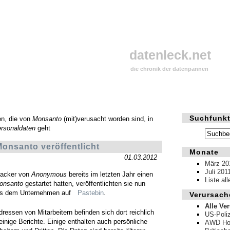
datenleck.net
die chronik der datenpannen
Suchfunkt
en, die von
Monsanto
(mit)verusacht worden sind, in
rsonaldaten
geht
Monsanto veröffentlicht
Monate
01.03.2012
März 20
Juli 201
racker von
Anonymous
bereits im letzten Jahr einen
Liste al
onsanto
gestartet hatten, veröffentlichten sie nun
us dem Unternehmen auf
Pastebin
.
Verursach
Alle Ve
ressen von Mitarbeitern befinden sich dort reichlich
US-Poliz
einige Berichte. Einige enthalten auch persönliche
AWD Hol