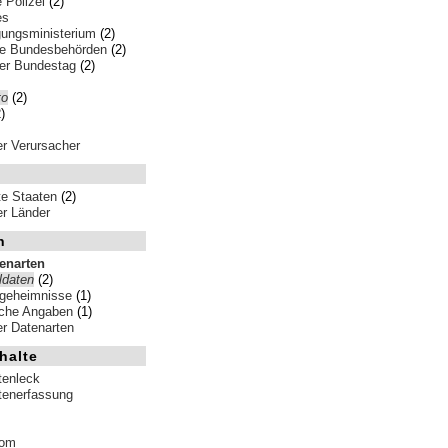
e Polizei
(2)
es
gungsministerium
(2)
e Bundesbehörden
(2)
er Bundestag
(2)
to
(2)
)
ler Verursacher
te Staaten
(2)
ler Länder
n
tenarten
ldaten
(2)
sgeheimnisse
(1)
iche Angaben
(1)
ler Datenarten
halte
tenleck
tenerfassung
tom