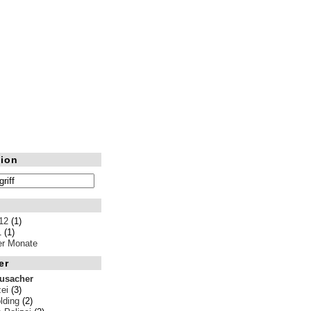
ion
12
(1)
1
(1)
ler Monate
er
rusacher
ei
(3)
ding
(2)