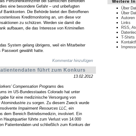
als Personenkennziffer bei sämtlichen Behörden
Weitere In
t dies eine besondere Gefahr – und unbefugten
Über Da
 Bankkonten. Die Behörde bietet den Betroffenen
Über Da
 kostenloses Kreditmonitoring an, um diese vor
Autoren
nsaktionen zu schützen. Werden sie damit die
Links
RSS
,
A
nk aufbauen, die das Interesse von Kriminellen
Datenle
T-Shirts
Kontakt
 das System gelang übrigens, weil ein Mitarbeiter
Impres
s Passwort gewählt hatte.
Kommentar hinzufügen
Patientendaten führt zum Konkurs
13.02.2012
Workers’ Compensation Programs
des
iums im US-Bundesstaates Colorado hat unter
gabe für eine medizinische Versorgung von
r Atomindustrie zu sorgen. Zu diesem Zweck wurde
 insolvente
Impairment Resources LLC
, ein
 dem Bereich Betriebsmedizin, involviert. Ein
en Hauptquartier führte zum Verlust von 14.000
en Patientendaten und schließlich zum Konkurs der