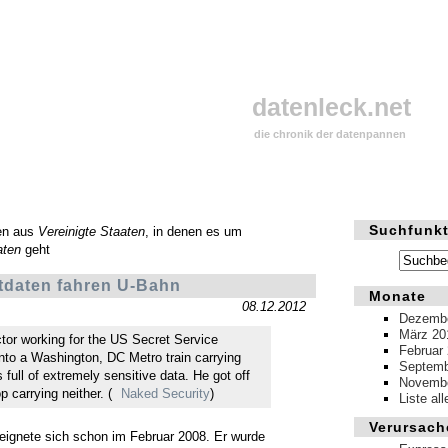
datenleck.net
die chronik der datenpannen
Suchfunkt
en aus
Vereinigte Staaten
, in denen es um
aten
geht
tdaten fahren U-Bahn
Monate
08.12.2012
Dezembe
März 20
tor working for the US Secret Service
Februar
nto a Washington, DC Metro train carrying
Septemb
 full of extremely sensitive data. He got off
Novembe
p carrying neither. (
Naked Security
)
Liste al
Verursach
ereignete sich schon im Februar 2008. Er wurde