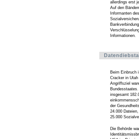
allerdings erst 
Auf den Bändern
Informanten de
Sozialversiche
Bankverbindung
Verschlüsselung
Informationen.
Datendiebsta
Beim Einbruch 
Cracker in Uta
Angriffsziel wa
Bundesstaates. 
insgesamt 182.0
einkommensschwa
der Gesundheits
24.000 Dateien,
25.000 Sozialv
Die Behörde warn
Identitätsmissb