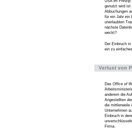
USA im Prinzip 
genutzt wird is
Abbuchungen auf
für ein Jahr ein
unerlaubten Tra
nächste Datenba
weckt?
Der Einbruch in
ein zu einfache
Verlust von 
Das
Office of 
Arbeitsminister
anderem die Auf
Angestellten de
die mittlerweile
Unternehmen aus
Einbruch in der
unverschlüsselt
Firma.