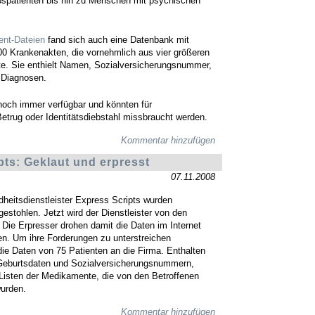
spatienten bis hin zu Menschen mit psychischen
ent-Dateien
fand sich auch eine Datenbank mit
0 Krankenakten, die vornehmlich aus vier größeren
e. Sie enthielt Namen, Sozialversicherungsnummer,
 Diagnosen.
noch immer verfügbar und könnten für
etrug oder Identitätsdiebstahl missbraucht werden.
Kommentar hinzufügen
pts: Geklaut und erpresst
07.11.2008
eitsdienstleister Express Scripts wurden
estohlen. Jetzt wird der Dienstleister von den
 Die Erpresser drohen damit die Daten im Internet
hen. Um ihre Forderungen zu unterstreichen
die Daten von 75 Patienten an die Firma. Enthalten
eburtsdaten und Sozialversicherungsnummern,
 Listen der Medikamente, die von den Betroffenen
urden.
Kommentar hinzufügen