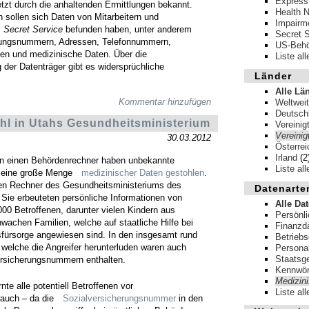
Express
jetzt durch die anhaltenden Ermittlungen bekannt.
Health N
 sollen sich Daten von Mitarbeitern und
Impairm
s
Secret Service
befunden haben, unter anderem
Secret 
rungsnummern, Adressen, Telefonnummern,
US-Behö
en und medizinische Daten. Über die
Liste al
 der Datenträger gibt es widersprüchliche
Länder
Alle Lä
Kommentar hinzufügen
Weltweit
Deutsch
hl in Utahs Gesundheitsministerium
Vereinig
Vereinig
30.03.2012
Österrei
Irland
(2
in einen Behördenrechner haben unbekannte
Liste al
h eine große Menge
medizinischer Daten gestohlen
.
ren Rechner des Gesundheitsministeriums des
Datenarte
Sie erbeuteten persönliche Informationen von
Alle Da
00 Betroffenen, darunter vielen Kindern aus
Persönl
chen Familien, welche auf staatliche Hilfe bei
Finanzd
fürsorge angewiesen sind. In den insgesamt rund
Betrieb
 welche die Angreifer herunterluden waren auch
Persona
Staatsg
ersicherungsnummern enthalten.
Kennwör
Medizin
te alle potentiell Betroffenen vor
Liste al
rauch – da die
Sozialversicherungsnummer
in den