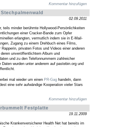
Kommentar hinzufügen
m Stechpalmenwald
02.09.2011
hr, teils minder berühmte Hollywood-Persönlichkeiten
entlichungen einer Cracker-Bande zum Opfer
iminellen erlangten, vermutlich indem sie in E-Mail-
angen, Zugang zu einem Drehbuch eines Films,
r Rapperin, privaten Fotos und Videos einer anderen
 deren unveröffentlichtem Album und
aten und zu den Telefonnummern zahlreicher
e Daten wurden unter anderem auf pastebin.org und
fentlicht.
hierbei mal wieder um einen
PR-Gag
handeln, dann
est eine sehr aufwändige Kooperation vieler Stars
Kommentar hinzufügen
erbummelt Festplatte
19.11.2009
ische Krankenversicherer Health Net hat bereits im