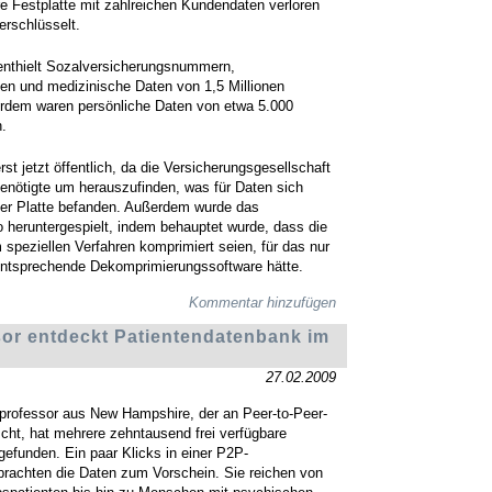
re Festplatte mit zahlreichen Kundendaten verloren
erschlüsselt.
enthielt Sozalversicherungsnummern,
n und medizinische Daten von 1,5 Millionen
rdem waren persönliche Daten von etwa 5.000
.
rst jetzt öffentlich, da die Versicherungsgesellschaft
nötigte um herauszufinden, was für Daten sich
der Platte befanden. Außerdem wurde das
o heruntergespielt, indem behauptet wurde, dass die
 speziellen Verfahren komprimiert seien, für das nur
entsprechende Dekomprimierungssoftware hätte.
Kommentar hinzufügen
or entdeckt Patientendatenbank im
27.02.2009
sprofessor aus New Hampshire, der an Peer-to-Peer-
cht, hat mehrere zehntausend frei verfügbare
gefunden. Ein paar Klicks in einer P2P-
rachten die Daten zum Vorschein. Sie reichen von