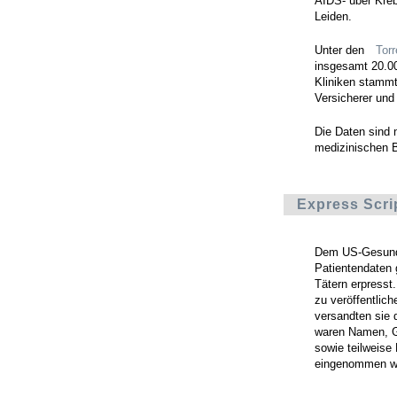
AIDS- über Kreb
Leiden.
Unter den
Torr
insgesamt 20.00
Kliniken stammt
Versicherer und
Die Daten sind 
medizinischen B
Express Scri
Dem US-Gesundh
Patientendaten g
Tätern erpresst.
zu veröffentlic
versandten sie 
waren Namen, G
sowie teilweise
eingenommen w