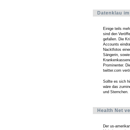
Datenklau i
Einige teils me
sind den Veröff
gefallen. Die Kr
Accounts eindr
Nacktfotos eine
Sängerin, sowie
Krankenkassend
Prominenter. Di
twitter.com veröf
Sollte es sich 
wäre das zumind
und Sternchen.
Health Net v
Der us-amerikan