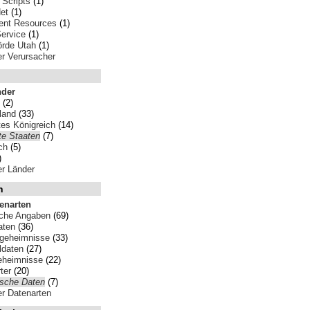
 Scripts
(1)
et
(1)
ent Resources
(1)
Service
(1)
rde Utah
(1)
ler Verursacher
nder
(2)
land
(33)
tes Königreich
(14)
te Staaten
(7)
ch
(5)
)
ler Länder
n
tenarten
iche Angaben
(69)
aten
(36)
sgeheimnisse
(33)
ldaten
(27)
eheimnisse
(22)
ter
(20)
ische Daten
(7)
ler Datenarten