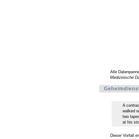
Alle Datenpann
Medizinische D
Geheimdiens
A contrac
walked o
two tapes
at his sto
Dieser Vorfall 