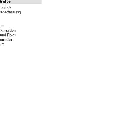
halte
tenleck
tenerfassung
tom
ck melden
 und Flyer
formular
sum