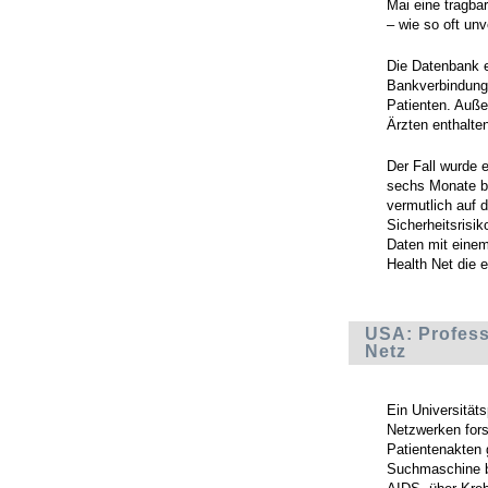
Mai eine tragba
– wie so oft unv
Die Datenbank 
Bankverbindunge
Patienten. Auße
Ärzten enthalten
Der Fall wurde e
sechs Monate be
vermutlich auf 
Sicherheitsrisik
Daten mit einem
Health Net die 
USA: Profess
Netz
Ein Universität
Netzwerken fors
Patientenakten 
Suchmaschine b