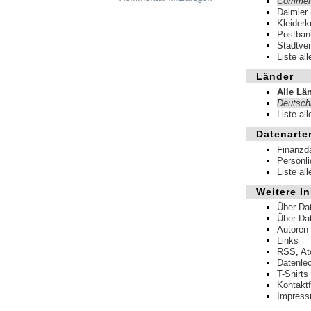
Commer
Daimler
Kleiderk
Postban
Stadtve
Liste al
Länder
Alle Lä
Deutsch
Liste al
Datenarte
Finanzd
Persönl
Liste al
Weitere In
Über Da
Über Da
Autoren
Links
RSS
,
A
Datenle
T-Shirts
Kontakt
Impres