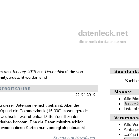
datenleck.net
die chronik der datenpannen
Suchfunkt
en von
January 2016
aus
Deutschland
, die von
mit)verusacht worden sind
Kreditkarten
Monate
22.01.2016
Alle Mo
Januar 
u dieser Datenpanne nicht bekannt. Aber die
Liste al
00) und die Commerzbank (15.000) lassen gerade
wechseln, weil offenbar Dritte Zugriff zu den
Verursach
halten konnten. Ehe die Daten missbräuchlich
Alle Ve
 werden diese Karten nun vorsorglich getauscht.
Amtsger
car2go
(
Kommentar hinzufügen