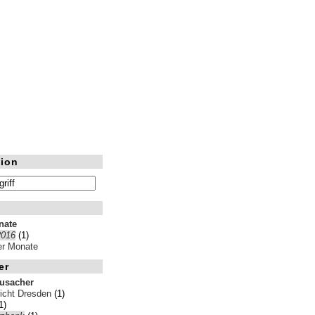
ion
nate
2016
(1)
ler Monate
er
rusacher
icht Dresden
(1)
1)