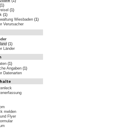
zbank
(1)
(1)
reisel
(1)
k
(1)
rwaltung Wiesbaden
(1)
ler Verursacher
nder
land
(1)
ler Länder
n
aten
(1)
iche Angaben
(1)
ler Datenarten
halte
tenleck
tenerfassung
tom
ck melden
 und Flyer
formular
sum