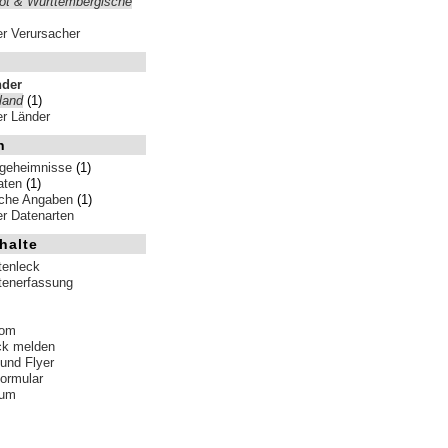
ot & Württembergische
ler Verursacher
nder
land
(1)
ler Länder
n
sgeheimnisse
(1)
aten
(1)
iche Angaben
(1)
ler Datenarten
halte
tenleck
tenerfassung
tom
ck melden
 und Flyer
formular
sum