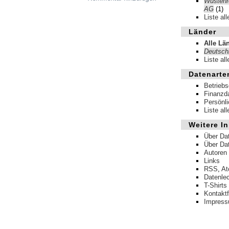
Wüstenr
AG
(1)
Liste al
Länder
Alle Lä
Deutsch
Liste al
Datenarte
Betrieb
Finanzd
Persönl
Liste al
Weitere In
Über Da
Über Da
Autoren
Links
RSS
,
A
Datenle
T-Shirts
Kontakt
Impres