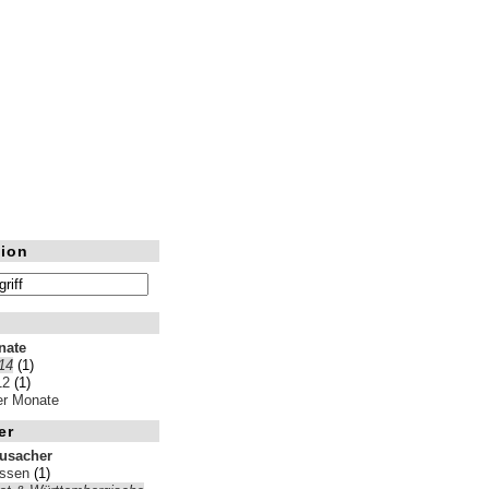
ion
nate
14
(1)
12
(1)
ler Monate
er
rusacher
ssen
(1)