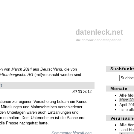
datenleck.net
die chronik der datenpannen
Suchfunkt
en von
March 2014
aus
Deutschland
, die von
rttembergische AG
(mit)verusacht worden sind
t
Monate
30.03.2014
Alle Mo
März 20
ationen zur eigenen Versicherung bekam ein Kunde
April 20
, Mitteilungen und Mahnschreiben verschiedener
Liste al
n den Unterlagen waren auch Einzahlungen und
 enthalten. Dem Unternehmen ist die Panne erst
Verursach
 die Presse nachgeftat hatte.
Alle Ve
Land He
Kommentar hinzufügen