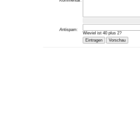
K
ommentar:
A
ntispam:
Wieviel ist 40 plus 2?