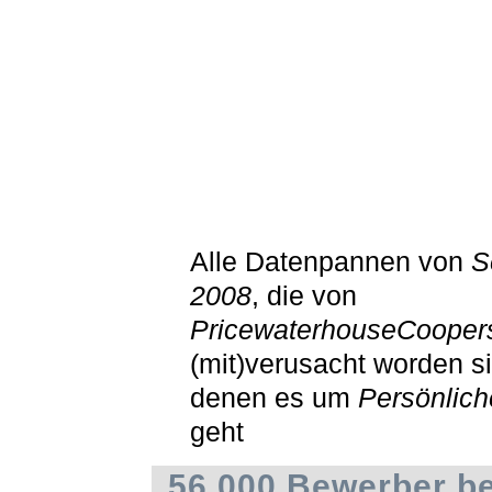
Alle Datenpannen von
S
2008
, die von
PricewaterhouseCooper
(mit)verusacht worden si
denen es um
Persönlic
geht
56.000 Bewerber be