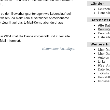
Länder
ch.
Deutsch
Liste al
 zu den Bewerbungsunterlagen wie Lebenslauf soll
ewesen, da hierzu ein zusätzlicher Anmeldename
Datenarte
ei Zugriff auf das E-Mail-Konto aber durchaus
Alle Da
Kennwör
Persönl
 WISO hat die Panne vorgestellt und zuvor alle
Liste al
ail informiert.
Weitere In
Kommentar hinzufügen
Über Da
Über Da
Autoren
Links
RSS
,
A
Datenle
T-Shirts
Kontakt
Impres