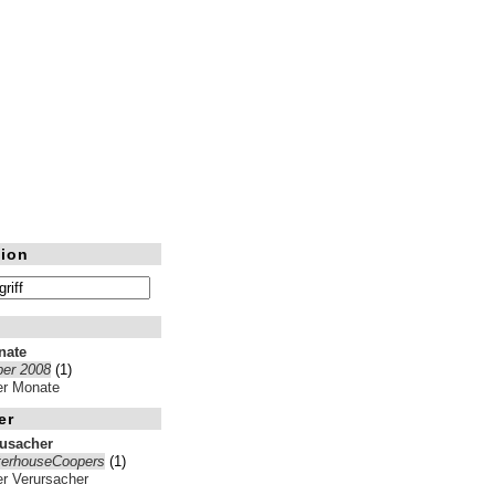
ion
nate
er 2008
(1)
ler Monate
er
rusacher
terhouseCoopers
(1)
ler Verursacher