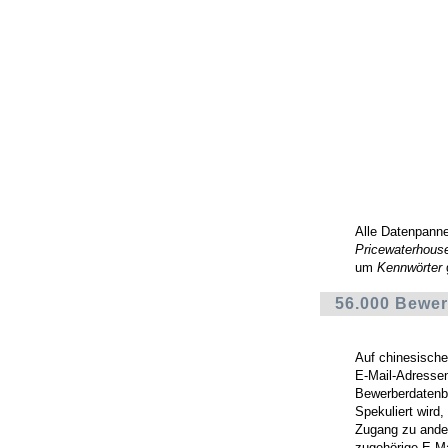
Alle Datenpann
Pricewaterhous
um
Kennwörter
56.000 Bewer
Auf chinesisch
E-Mail-Adressen
Bewerberdatenb
Spekuliert wird
Zugang zu ande
zugehörige E-Ma