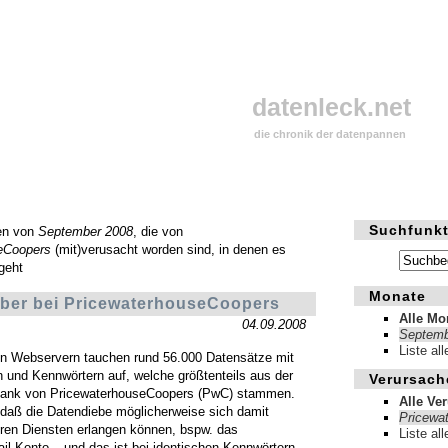
datenleck.net
die chronik der datenpannen
Suchfunkt
en von
September 2008
, die von
eCoopers
(mit)verusacht worden sind, in denen es
geht
Monate
ber bei PricewaterhouseCoopers
Alle Mo
04.09.2008
Septemb
Liste al
en Webservern tauchen rund 56.000 Datensätze mit
 und Kennwörtern auf, welche größtenteils aus der
Verursach
ank von PricewaterhouseCoopers (PwC) stammen.
Alle Ve
, daß die Datendiebe möglicherweise sich damit
Pricewa
ren Diensten erlangen können, bspw. das
Liste al
il-Konto – und das ist bei identischen Kennwörtern