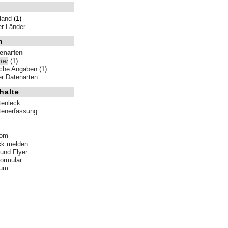
land
(1)
ler Länder
n
tenarten
ter
(1)
iche Angaben
(1)
ler Datenarten
halte
tenleck
tenerfassung
tom
ck melden
 und Flyer
formular
sum