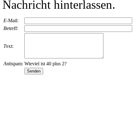
Nachricht hinterlassen.
E
-Mail:
B
etreff:
T
ext:
A
ntispam:
Wieviel ist 40 plus 2?