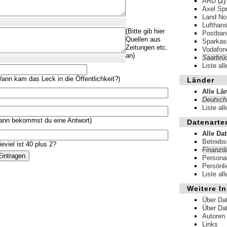
ARD
(2)
Axel Spr
Land No
Lufthan
(Bitte gib hier
Postban
Quellen aus
Sparkas
Zeitungen etc.
Vodafon
an)
Saarbrü
Liste al
ann kam das Leck in die Öffentlichkeit?)
Länder
Alle Lä
Deutsch
Liste al
ann bekommst du eine Antwort)
Datenarte
Alle Da
Betrieb
eviel ist 40 plus 2?
Finanzd
Persona
Persönl
Liste al
Weitere In
Über Da
Über Da
Autoren
Links