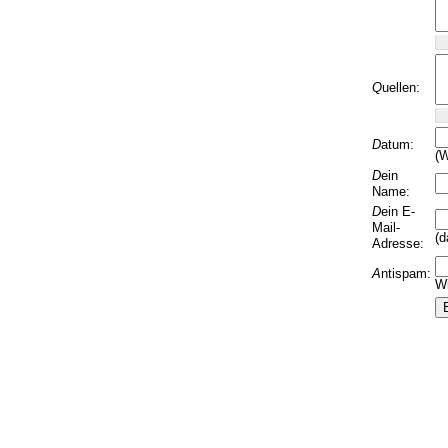
Q
uellen:
D
atum:
(W
D
ein
Name:
D
ein E-
Mail-
(d
Adresse:
A
ntispam:
Wi