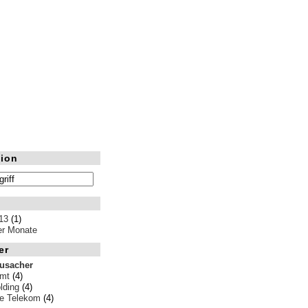
ion
13
(1)
ler Monate
er
rusacher
amt
(4)
ding
(4)
e Telekom
(4)