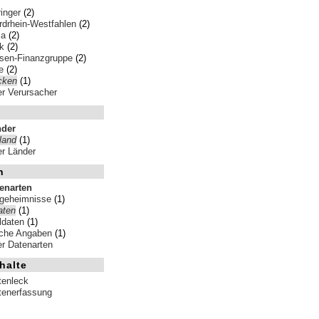
inger
(2)
rdrhein-Westfahlen
(2)
sa
(2)
k
(2)
sen-Finanzgruppe
(2)
e
(2)
cken
(1)
ler Verursacher
nder
land
(1)
ler Länder
n
tenarten
sgeheimnisse
(1)
aten
(1)
ldaten
(1)
iche Angaben
(1)
ler Datenarten
halte
tenleck
tenerfassung