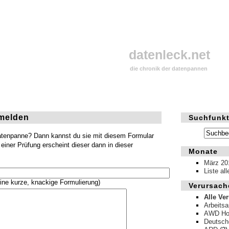
datenleck.net
die chronik der datenpannen
melden
Suchfunkt
Datenpanne? Dann kannst du sie mit diesem Formular
einer Prüfung erscheint dieser dann in dieser
Monate
März 20
Liste al
ine kurze, knackige Formulierung)
Verursach
Alle Ve
Arbeits
AWD Hol
Deutsch