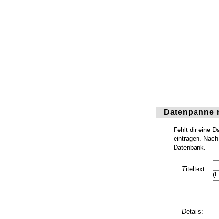
Datenpanne 
Fehlt dir eine 
eintragen. Nach 
Datenbank.
T
iteltext:
(E
D
etails: