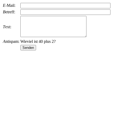
E
-Mail:
B
etreff:
T
ext:
A
ntispam:
Wieviel ist 40 plus 2?