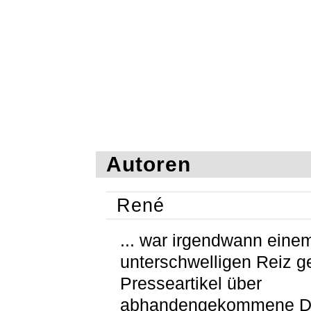
Autoren
René
... war irgendwann eine
unterschwelligen Reiz g
Presseartikel über
abhandengekommene D