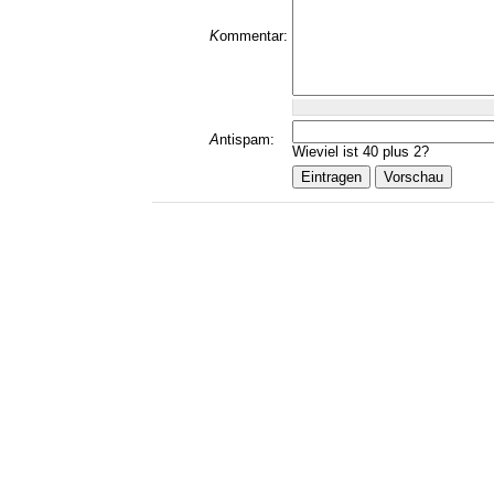
K
ommentar:
A
ntispam:
Wieviel ist 40 plus 2?