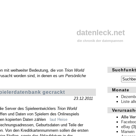
datenleck.net
die chronik der datenpannen
Suchfunkt
en mit
weltweiter
Bedeutung, die von
Trion World
rusacht worden sind, in denen es um
Persönliche
Monate
pielerdatenbank gecrackt
Dezembe
23.12.2011
Liste al
ie Server des Spieleentwicklers
Trion World
Verursach
ffen und Daten von Spielern des Onlinespiels
Alle Ve
en kopierten Daten zählen
laut Heise
Facebo
echnungsadressen, Geburtsdaten und Teile der
eBay
(3)
en. Von den Kreditkartennummern sollen die ersten
Manwin
vier Stellen, sowie das Ablaufdatum in der