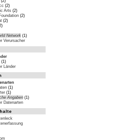
(2)
cc
(2)
ic Arts
(2)
Foundation
(2)
t
(2)
2)
rld Network
(1)
ler Verursacher
nder
(1)
ler Länder
n
tenarten
aten
(1)
ter
(1)
iche Angaben
(1)
ler Datenarten
halte
tenleck
tenerfassung
tom