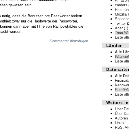
Amazon
alten gewesen sein.
carders.
Electron
Mozilla 
 nötig, dass die Benutzer ihre Passwörter ändern.
Snapcha
nthielt zwar nur die Hashwerte der Passwörter,
Twitter
(
können dann aber mit Hilfe von Rainbowtables die
Acer
(1)
nackt werden.
Trion Wo
Liste al
Kommentar hinzufügen
Länder
Alle Lä
Weltweit
Liste al
Datenarte
Alle Da
Finanzd
Kennwör
Persönl
Liste al
Weitere In
Über Da
Über Da
Autoren
Links
RSS
,
A