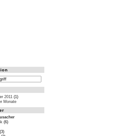
ion
r 2011
(1)
ler Monate
er
rusacher
ok
(6)
(3)