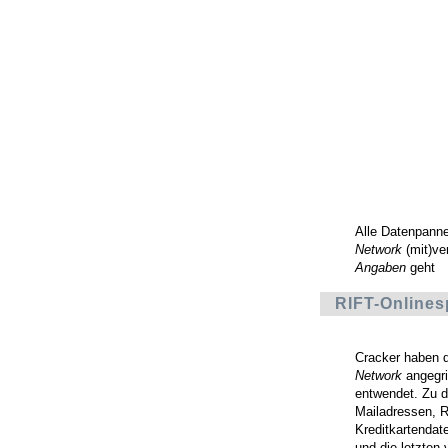
Alle Datenpann
Network
(mit)ve
Angaben
geht
RIFT-Onlines
Cracker haben d
Network
angegri
entwendet. Zu d
Mailadressen, R
Kreditkartendat
und die letzten 