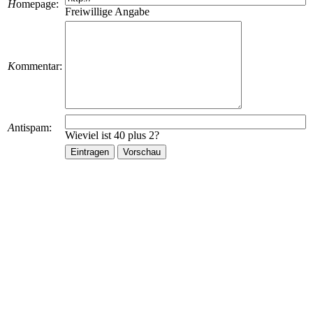
H
omepage:
Freiwillige Angabe
K
ommentar:
A
ntispam:
Wieviel ist 40 plus 2?