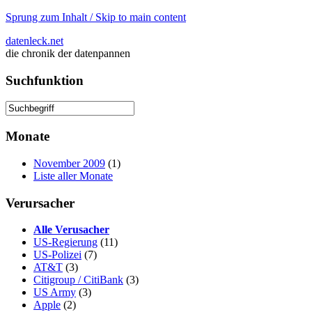
Sprung zum Inhalt / Skip to main content
datenleck.net
die chronik der datenpannen
Suchfunktion
Monate
November 2009
(1)
Liste aller Monate
Verursacher
Alle Verusacher
US-Regierung
(11)
US-Polizei
(7)
AT&T
(3)
Citigroup / CitiBank
(3)
US Army
(3)
Apple
(2)