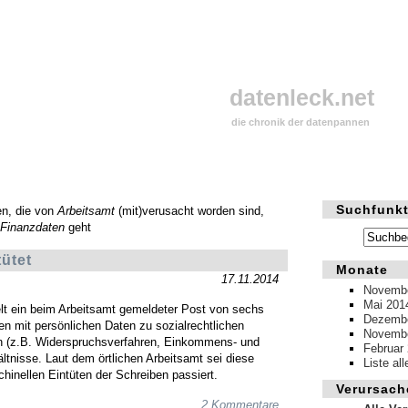
datenleck.net
die chronik der datenpannen
Suchfunkt
en, die von
Arbeitsamt
(mit)verusacht worden sind,
Finanzdaten
geht
ütet
Monate
17.11.2014
Novembe
Mai 201
elt ein beim Arbeitsamt gemeldeter Post von sechs
Dezembe
n mit persönlichen Daten zu sozialrechtlichen
Novembe
n (z.B. Widerspruchsverfahren, Einkommens- und
Februar
tnisse. Laut dem örtlichen Arbeitsamt sei diese
Liste al
inellen Eintüten der Schreiben passiert.
Verursach
2 Kommentare