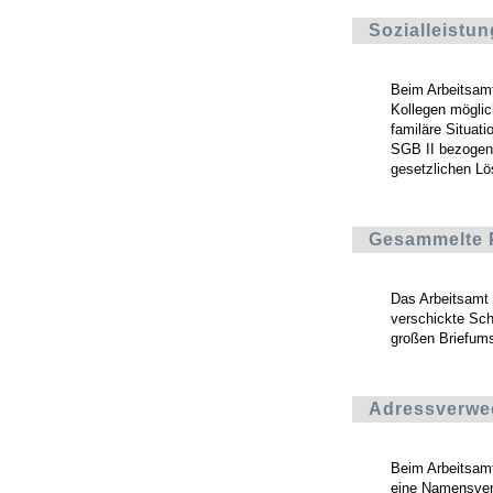
Sozialleistu
Beim Arbeitsamt
Kollegen möglic
familäre Situat
SGB II bezogen 
gesetzlichen Lös
Gesammelte 
Das Arbeitsamt
verschickte Sch
großen Briefums
Adressverwe
Beim Arbeitsamt
eine Namensver