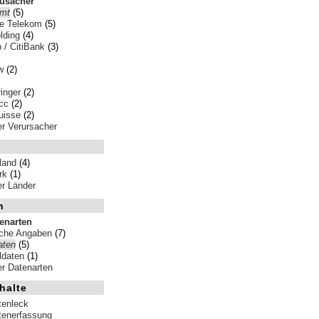
rusacher
amt
(5)
e Telekom
(5)
ding
(4)
p / CitiBank
(3)
w
(2)
inger
(2)
cc
(2)
uisse
(2)
ler Verursacher
land
(4)
rk
(1)
ler Länder
n
tenarten
iche Angaben
(7)
aten
(5)
ldaten
(1)
ler Datenarten
halte
tenleck
tenerfassung