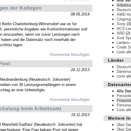
Alle Ve
Arbeits
ngen der Kollegen
Deutsch
08.05.2014
AWD Hol
Citigrou
 Berlin Charlottenburg-Wilmersdorf war es für
Sony
(3)
ACS:La
h, persönliche Angaben wie Kontoinformationen und
ARD
(2)
ion einzusehen, wenn sie zuvor Leistungen nach
Axel Spr
haben und die Datensätz noch innerhalb der
carders.
chfrist lagen.
Credit S
Liste al
Kommentar hinzufügen
Länder
Post
Deutsch
24.12.2013
Dänema
Liste al
 Neubrandenburg (Neudeutsch: Jobcenter)
Datenarte
reiben von 30 Leistungsempfängern in einem
chlag an eine Unbeteiligte.
Alle Da
Persönl
Kommentar hinzufügen
Finanzd
Persona
chslung beim Arbeitsamt
Liste al
19.11.2013
Weitere In
 Mansfeld-Südharz (Neudeutsch: Jobcenter) trat
Über Da
Über Da
wechselung. Eine Frau bekam Post mit einem