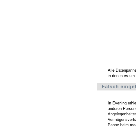
Alle Datenpann
in denen es um
Falsch einget
In Evening erhi
anderen Persone
Angelegenheite
Vermögensverhäl
Panne beim mach