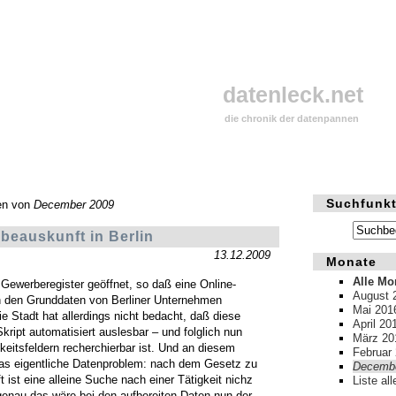
datenleck.net
die chronik der datenpannen
Suchfunkt
en von
December 2009
beauskunft in Berlin
13.12.2009
Monate
Alle Mo
 Gewerberegister geöffnet, so daß eine Online-
August 
 den Grunddaten von Berliner Unternehmen
Mai 201
Die Stadt hat allerdings nicht bedacht, daß diese
April 20
ript automatisiert auslesbar – und folglich nun
März 20
keitsfeldern recherchierbar ist. Und an diesem
Februar
as eigentliche Datenproblem: nach dem Gesetz zu
Decembe
 ist eine alleine Suche nach einer Tätigkeit nichz
Liste al
genau das wäre bei den aufbereiten Daten nun der