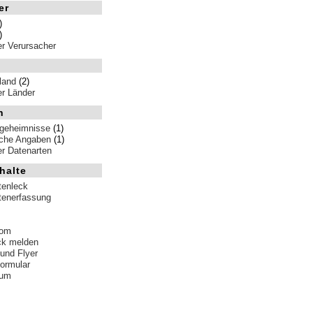
er
)
)
ler Verursacher
land
(2)
ler Länder
n
sgeheimnisse
(1)
iche Angaben
(1)
ler Datenarten
halte
tenleck
tenerfassung
tom
ck melden
 und Flyer
formular
sum