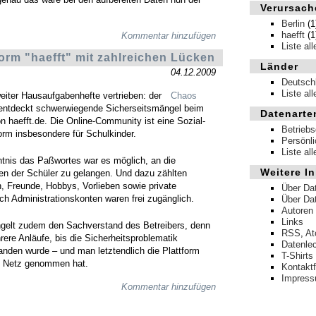
Verursach
Berlin
(1
haefft
(1
Kommentar hinzufügen
Liste al
orm "haefft" mit zahlreichen Lücken
Länder
04.12.2009
Deutsch
Liste al
weiter Hausaufgabenhefte vertrieben: der
Chaos
ntdeckt schwerwiegende Sicherseitsmängel beim
Datenarte
on haefft.de. Die Online-Community ist eine Sozial-
Betrieb
orm insbesondere für Schulkinder.
Persönl
Liste al
nis das Paßwortes war es möglich, an die
Weitere In
ten der Schüler zu gelangen. Und dazu zählten
, Freunde, Hobbys, Vorlieben sowie private
Über Da
ch Administrationskonten waren frei zugänglich.
Über Da
Autoren
Links
elt zudem den Sachverstand des Betreibers, denn
RSS
,
A
rere Anläufe, bis die Sicherheitsproblematik
Datenle
anden wurde – und man letztendlich die Plattform
T-Shirts
m Netz genommen hat.
Kontakt
Impres
Kommentar hinzufügen