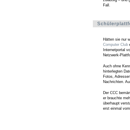
Fall.
Schülerplattf
Hätten sie nur 
Computer Club
e
Internetportal v
Netzwerk-Plattf
Auch ohne Kennt
hinterlegten Da
Fotos, Adressen
Nachrichten. Au
Der CCC bemäng
er brauchte meh
überhaupt verst
erst einmal vo