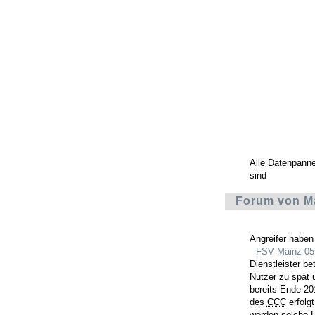
Alle Datenpann
sind
Forum von Ma
Angreifer habe
FSV Mainz 05
Dienstleister be
Nutzer zu spät ü
bereits Ende 2
des
CCC
erfolgt
werden solche H