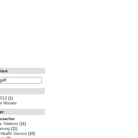
ion
2012
(1)
ler Monate
er
rusacher
e Telekom
(11)
erung
(11)
 Health Service
(10)