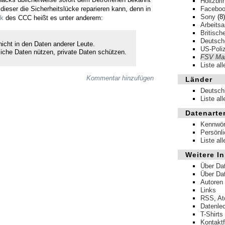
Holtzbri
dieser die Sicherheitslücke reparieren kann, denn in
Facebo
Sony
(8)
ik
des CCC heißt es unter anderem:
Arbeits
Britisch
Deutsche
nicht in den Daten anderer Leute.
US-Poliz
liche Daten nützen, private Daten schützen.
FSV Mai
Liste al
Kommentar hinzufügen
Länder
Deutsch
Liste al
Datenarte
Kennwör
Persönl
Liste al
Weitere In
Über Da
Über Da
Autoren
Links
RSS
,
A
Datenle
T-Shirts
Kontakt