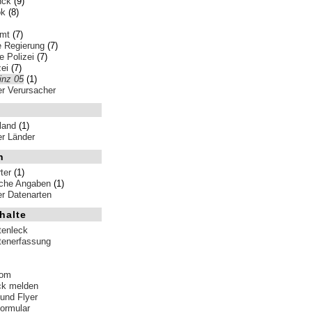
nck
(9)
ok
(8)
amt
(7)
e Regierung
(7)
 Polizei
(7)
ei
(7)
nz 05
(1)
ler Verursacher
land
(1)
ler Länder
n
ter
(1)
iche Angaben
(1)
ler Datenarten
halte
tenleck
tenerfassung
tom
ck melden
 und Flyer
formular