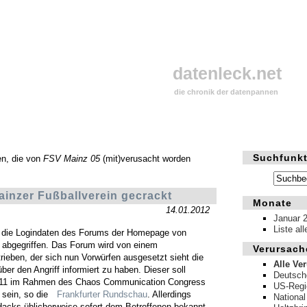
datenleck.net
die chronik der datenpannen
Suchfunkt
en, die von
FSV Mainz 05
(mit)verusacht worden
inzer Fußballverein gecrackt
Monate
14.01.2012
Januar 
Liste al
n die Logindaten des Forums der Homepage von
abgegriffen. Das Forum wird von einem
Verursach
trieben, der sich nun Vorwürfen ausgesetzt sieht die
Alle Ve
ber den Angriff informiert zu haben. Dieser soll
Deutsch
011 im Rahmen des Chaos Communication Congress
US-Regi
 sein, so die
Frankfurter Rundschau
. Allerdings
National
acks üblicherweise sofort dem Betroffenen bekannt