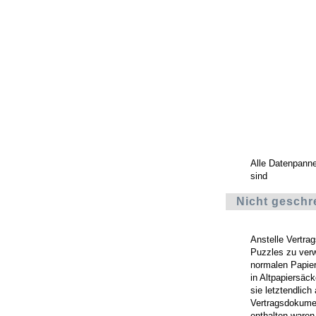
Alle Datenpann
sind
Nicht geschr
Anstelle Vertra
Puzzles zu verw
normalen Papierm
in Altpapiersäc
sie letztendlic
Vertragsdokume
enthalten waren