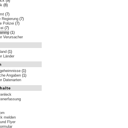
nck
(9)
ok
(8)
amt
(7)
e Regierung
(7)
 Polizei
(7)
ei
(7)
aining
(1)
ler Verursacher
land
(1)
ler Länder
n
sgeheimnisse
(1)
iche Angaben
(1)
ler Datenarten
halte
tenleck
tenerfassung
tom
ck melden
 und Flyer
formular