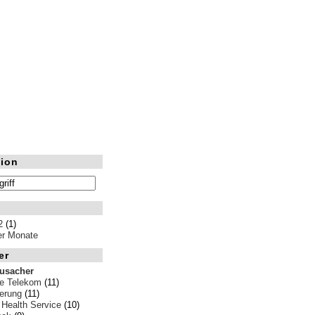
ion
2
(1)
ler Monate
er
rusacher
e Telekom
(11)
erung
(11)
 Health Service
(10)