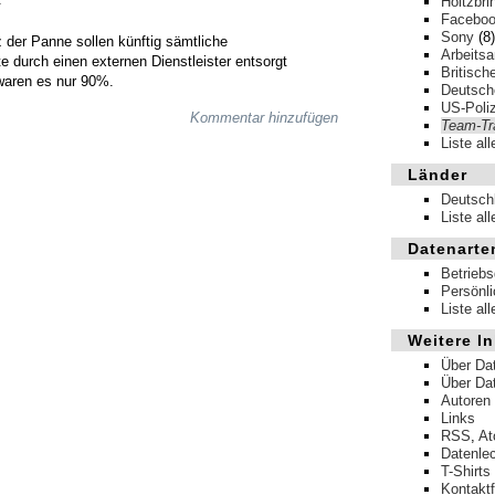
Holtzbri
Facebo
Sony
(8)
der Panne sollen künftig sämtliche
Arbeits
 durch einen externen Dienstleister entsorgt
Britisch
waren es nur 90%.
Deutsche
US-Poliz
Kommentar hinzufügen
Team-Tr
Liste al
Länder
Deutsch
Liste al
Datenarte
Betrieb
Persönl
Liste al
Weitere In
Über Da
Über Da
Autoren
Links
RSS
,
A
Datenle
T-Shirts
Kontakt