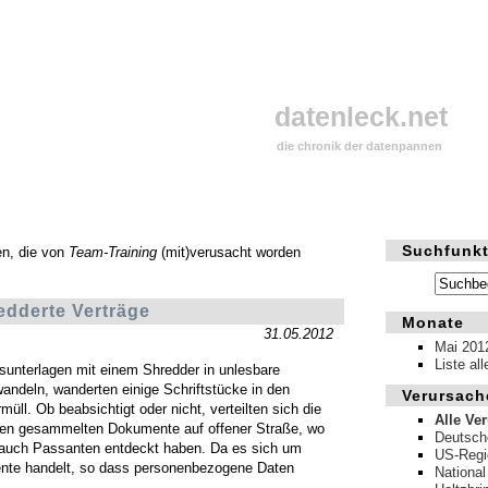
datenleck.net
die chronik der datenpannen
Suchfunkt
en, die von
Team-Training
(mit)verusacht worden
edderte Verträge
Monate
31.05.2012
Mai 201
Liste al
gsunterlagen mit einem Shredder in unlesbare
andeln, wanderten einige Schriftstücke in den
Verursach
üll. Ob beabsichtigt oder nicht, verteilten sich die
Alle Ve
ken gesammelten Dokumente auf offener Straße, wo
Deutsch
h auch Passanten entdeckt haben. Da es sich um
US-Regi
nte handelt, so dass personenbezogene Daten
National
.