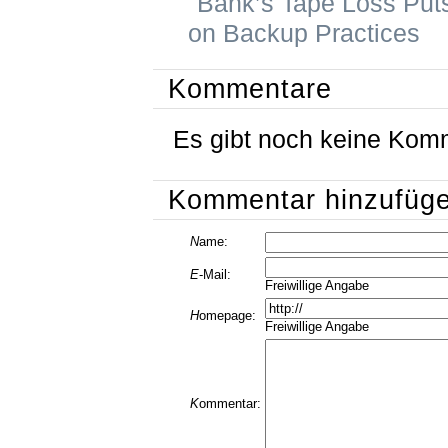
Bank’s Tape Loss Puts
on Backup Practices
Kommentare
Es gibt noch keine Kom
Kommentar hinzufüg
N
ame:
E
-Mail:
Freiwillige Angabe
H
omepage:
Freiwillige Angabe
K
ommentar: