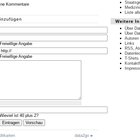
Staatsg
eine Kommentare
Medizin
Liste al
inzufügen
Weitere In
Über Da
Über Da
Autoren
Links
Freiwillige Angabe
RSS
,
A
Datenle
Freiwillige Angabe
T-Shirts
Kontakt
Impres
Wieviel ist 40 plus 2?
itkarten
data2go