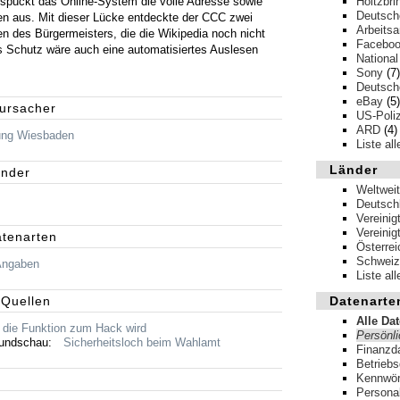
spuckt das Online-System die volle Adresse sowie
Holtzbri
Deutsch
n aus. Mit dieser Lücke entdeckte der CCC zwei
Arbeits
n des Bürgermeisters, die die Wikipedia noch nicht
Facebo
 Schutz wäre auch eine automatisiertes Auslesen
National
Sony
(7)
Deutsche
eBay
(5)
rursacher
US-Poliz
ARD
(4)
ung Wiesbaden
Liste al
Länder
änder
Weltweit
Deutsch
Vereinig
Vereinig
atenarten
Österrei
Schweiz
Angaben
Liste al
 Quellen
Datenarte
Alle Da
die Funktion zum Hack wird
Persönl
Rundschau:
Sicherheitsloch beim Wahlamt
Finanzd
Betrieb
Kennwör
Persona