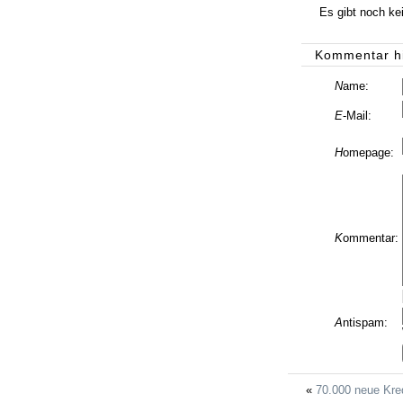
Es gibt noch k
Kommentar h
N
ame:
E
-Mail:
H
omepage:
K
ommentar:
A
ntispam:
70.000 neue Kred