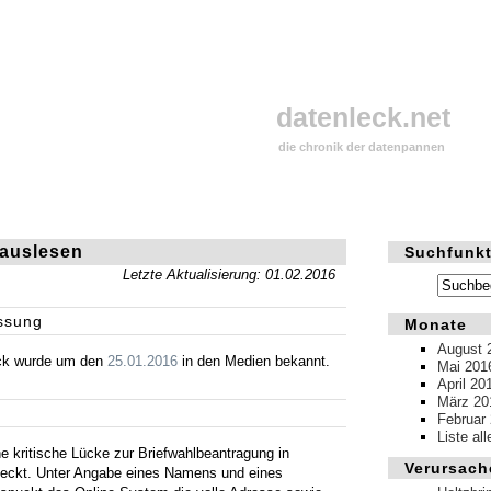
datenleck.net
die chronik der datenpannen
auslesen
Suchfunkt
Letzte Aktualisierung: 01.02.2016
ssung
Monate
August 
ck wurde um den
25.01.2016
in den Medien bekannt.
Mai 201
April 20
März 20
Februar
Liste al
e kritische Lücke zur Briefwahlbeantragung in
Verursach
eckt. Unter Angabe eines Namens und eines