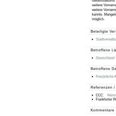
Geburtsdatums 
weitere Vorname
weitere Vorname
kannte. Mangels
möglich.
Beteiligte Ve
Stadtverwalt
Betroffene L
Deutschland
Betroffene D
Persönliche 
Referenzen /
CCC:
Wenn 
Frankfurter 
Kommentare