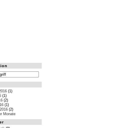
ion
2016
(1)
6
(1)
16
(2)
16
(1)
 2016
(2)
ler Monate
er