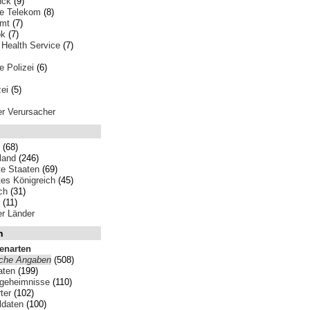
nck
(9)
e Telekom
(8)
amt
(7)
ok
(7)
 Health Service
(7)
 Polizei
(6)
ei
(5)
ler Verursacher
(68)
land
(246)
te Staaten
(69)
tes Königreich
(45)
ch
(31)
(11)
ler Länder
n
tenarten
iche Angaben
(508)
aten
(199)
sgeheimnisse
(110)
ter
(102)
ldaten
(100)