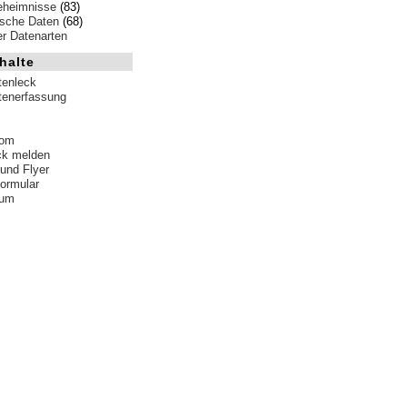
eheimnisse
(83)
ische Daten
(68)
ler Datenarten
halte
tenleck
tenerfassung
tom
ck melden
 und Flyer
formular
sum