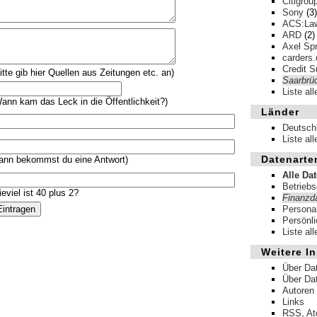
Citigrou
Sony
(3)
ACS:La
ARD
(2)
Axel Spr
carders.
Credit S
itte gib hier Quellen aus Zeitungen etc. an)
Saarbrü
Liste al
ann kam das Leck in die Öffentlichkeit?)
Länder
Deutsch
Liste al
Datenarte
ann bekommst du eine Antwort)
Alle Da
Betrieb
eviel ist 40 plus 2?
Finanzd
Persona
Persönl
Liste al
Weitere In
Über Da
Über Da
Autoren
Links
RSS
,
A