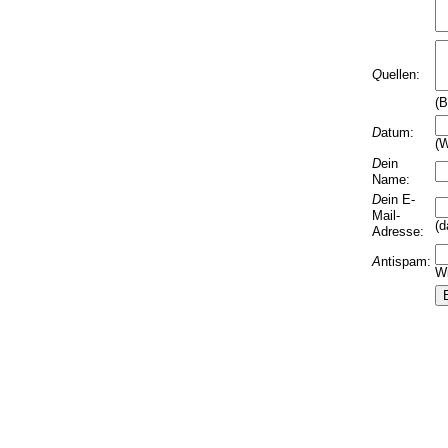
Q
uellen:
(B
D
atum:
(W
D
ein
Name:
D
ein E-
Mail-
(d
Adresse:
A
ntispam:
Wi