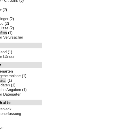
p / CitiBank
(3)
w
(2)
inger
(2)
cc
(2)
uisse
(2)
cken
(1)
ler Verursacher
land
(1)
ler Länder
n
tenarten
sgeheimnisse
(1)
aten
(1)
ldaten
(1)
iche Angaben
(1)
ler Datenarten
halte
tenleck
tenerfassung
tom