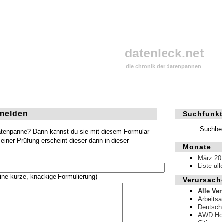
datenleck.net
die chronik der datenpannen
melden
Suchfunkt
Datenpanne? Dann kannst du sie mit diesem Formular
einer Prüfung erscheint dieser dann in dieser
Monate
März 20
Liste al
ine kurze, knackige Formulierung)
Verursach
Alle Ve
Arbeits
Deutsch
AWD Hol