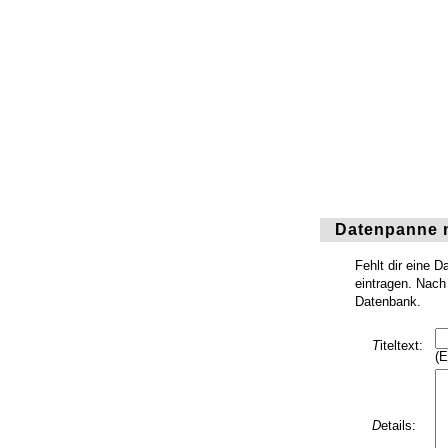
Datenpanne 
Fehlt dir eine 
eintragen. Nach 
Datenbank.
T
iteltext:
(E
D
etails: